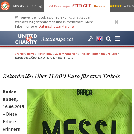
SEHR GUT
AUSGEZEICHNET
.org
751 Bewertungen
Hinweise
4.93
/ 5.
Wir verwenden Cookies, um die Funktionalität der
Webseite zu gewährleisten und zu verbessern. Mehr
Infos in unserer
Datenschutzerklärung
.
Auktionsportal
Charity
/
Home
/
Footer Menu
/
Zusammenarbeit
/
Pressemitteilungen und Logo
/
Rekorderlös: Über 11.000 Euro für zwei Trikots
Rekorderlös: Über 11.000 Euro für zwei Trikots
Baden-
Baden,
16.06.2015
– Diese
Erlöse
erinnern