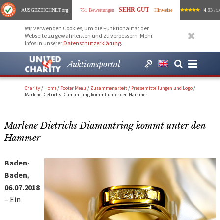
SEHR GUT
AUSGEZEICHNET
.org
751 Bewertungen
Hinweise
4.93
/ 5.
Wir verwenden Cookies, um die Funktionalität der
Webseite zu gewährleisten und zu verbessern. Mehr
Infos in unserer
Datenschutzerklärung
.
Auktionsportal
Charity
/
Home
/
Footer Menu
/
Zusammenarbeit
/
Pressemitteilungen und Logo
/
Marlene Dietrichs Diamantring kommt unter den Hammer
Marlene Dietrichs Diamantring kommt unter den
Hammer
Baden-
Baden,
06.07.2018
– Ein