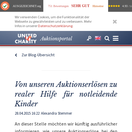
SEHR GUT
AUSGEZEICHNET
.org
751 Bewertungen
Hinweise
4.93
/ 5.
Wir verwenden Cookies, um die Funktionalität der
Webseite zu gewährleisten und zu verbessern. Mehr
Infos in unserer
Datenschutzerklärung
.
Auktionsportal
Zur Blog-Übersicht
Von unseren Auktionserlösen zu
realer Hilfe für notleidende
Kinder
28.04.2015 16:22
Alexandra Stemmer
An dieser Stelle möchten wir künftig ausführlicher
informieren, wie unsere Auktionserlöse bei den