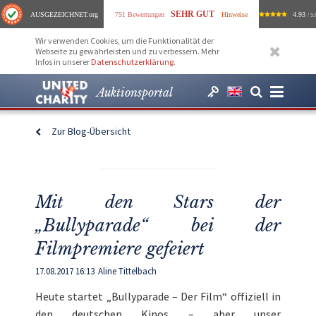
SEHR GUT
AUSGEZEICHNET
.org
751 Bewertungen
Hinweise
4.93
/ 5.
Wir verwenden Cookies, um die Funktionalität der
Webseite zu gewährleisten und zu verbessern. Mehr
Infos in unserer
Datenschutzerklärung
.
Auktionsportal
Zur Blog-Übersicht
Mit den Stars der
„Bullyparade“ bei der
Filmpremiere gefeiert
17.08.2017 16:13
Aline Tittelbach
Heute startet „Bullyparade – Der Film“ offiziell in
den deutschen Kinos – aber unser