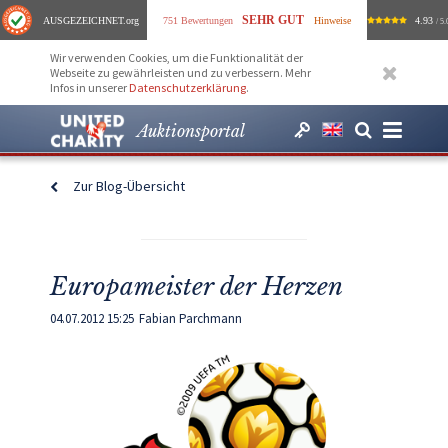
SEHR GUT
AUSGEZEICHNET
.org
751 Bewertungen
Hinweise
4.93
/ 5.
Wir verwenden Cookies, um die Funktionalität der
Webseite zu gewährleisten und zu verbessern. Mehr
Infos in unserer
Datenschutzerklärung
.
Auktionsportal
Zur Blog-Übersicht
Europameister der Herzen
04.07.2012 15:25
Fabian Parchmann