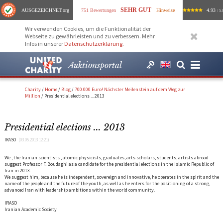
SEHR GUT
AUSGEZEICHNET
.org
751 Bewertungen
Hinweise
4.93
/ 5.
Wir verwenden Cookies, um die Funktionalität der
Webseite zu gewährleisten und zu verbessern. Mehr
Infos in unserer
Datenschutzerklärung
.
Auktionsportal
Charity
/
Home
/
Blog
/
700.000 Euro! Nächster Meilenstein auf dem Weg zur
Million
/
Presidential elections ... 2013
Presidential elections ... 2013
IRASO
(03.05.2013 12:21)
We , the Iranian scientists , atomic physicists, graduates, arts scholars, students, artists abroad
suggest Professor F. Boudaghi as a candidate for the presidential elections in the Islamic Republic of
Iran in 2013.
We suggest him, because he is independent, sovereign and innovative, he operates in the spirit and the
name of the people and the future of the youth, as well as he enters for the positioning of a strong,
advanced Iran with leadership ambitions within the world community.
IRASO
Iranian Academic Society