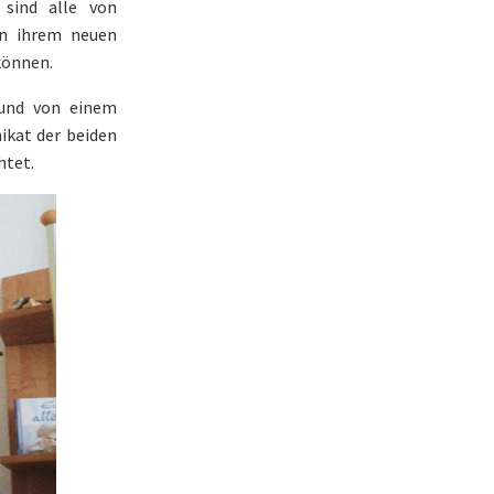
 sind alle von
in ihrem neuen
können.
 und von einem
nikat der beiden
htet.