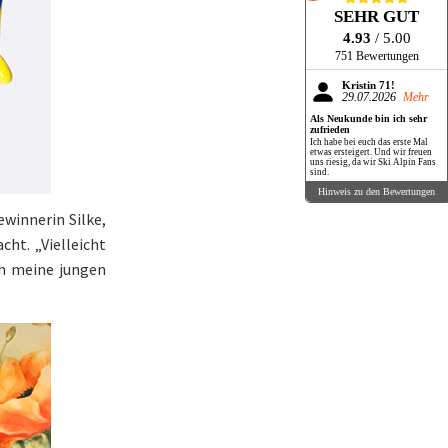
SEHR GUT
4.93
/ 5.00
751 Bewertungen
Kristin 71!
29.07.2026
Mehr
Als Neukunde bin ich sehr
zufrieden
Ich habe bei euch das erste Mal
etwas ersteigert. Und wir freuen
uns riesig, da wir Ski Alpin Fans
sind.
Hinweis zu den Bewertungen
ewinnerin Silke,
ht. „Vielleicht
ch meine jungen