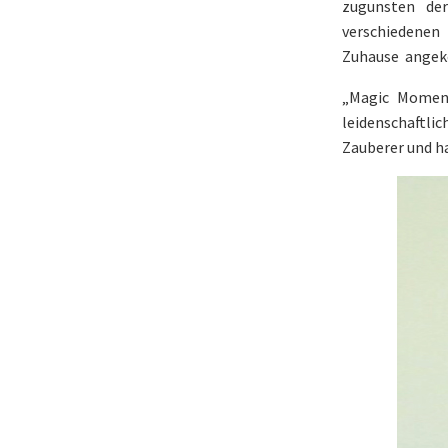
zugunsten der
verschiedenen
Zuhause angeko
„Magic Moment
leidenschaftlic
Zauberer und ha