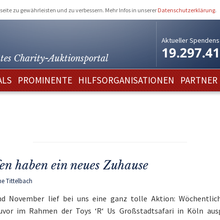
eite zu gewährleisten und zu verbessern. Mehr Infos in unserer
Datenschutzerklärung
.
Aktueller Spendens
19.297.4
tes Charity-
Auktionsportal
ALS
PROMINENTE
HILFSORGANISATIONEN
PARTNER
en haben ein neues Zuhause
ne Tittelbach
d November lief bei uns eine ganz tolle Aktion: Wöchentlic
zuvor im Rahmen der Toys ‘R‘ Us Großstadtsafari in Köln aus