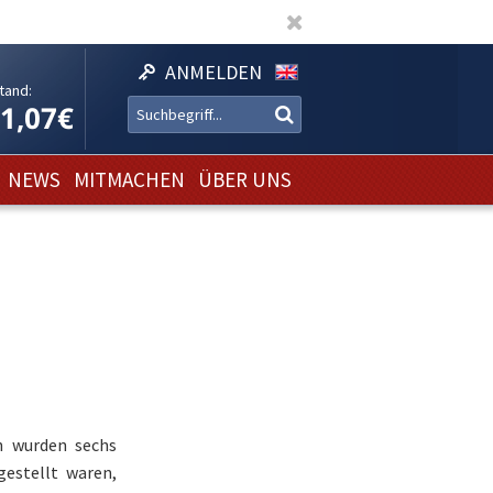
ANMELDEN
tand:
11,07€
NEWS
MITMACHEN
ÜBER UNS
h wurden sechs
gestellt waren,