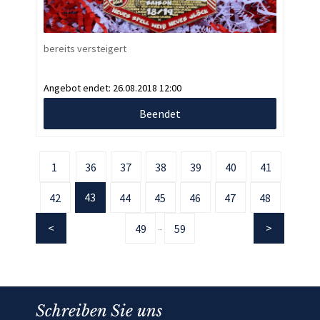
bereits versteigert
Angebot endet:
26.08.2018 12:00
Beendet
1
36
37
38
39
40
41
43
42
44
45
46
47
48
49
59
...
Schreiben Sie uns