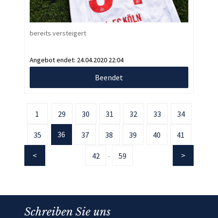
bereits versteigert
Angebot endet:
24.04.2020 22:04
Beendet
1
29
30
31
32
33
34
36
35
37
38
39
40
41
42
59
...
Schreiben Sie uns