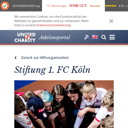
SEHR GUT
AUSGEZEICHNET
.org
751 Bewertungen
Hinweise
4.93
/ 5.
Wir verwenden Cookies, um die Funktionalität der
Webseite zu gewährleisten und zu verbessern. Mehr
Infos in unserer
Datenschutzerklärung
.
Auktionsportal
Zurück zur Hilfsorganisation
Stiftung 1. FC Köln