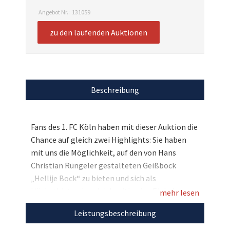
Angebot Nr.:
131059
zu den laufenden Auktionen
Beschreibung
Fans des 1. FC Köln haben mit dieser Auktion die
Chance auf gleich zwei Highlights: Sie haben
mit uns die Möglichkeit, auf den von Hans
Christian Rüngeler gestalteten Geißbock
„Hellije Bock“ zu bieten und sich als
Höchstbietender gleichzeitig eine Einladung
mehr lesen
für zwei zur exklusiven FC-Gala am 17.
Leistungsbeschreibung
November zu sichern, auf der der 1. FC Köln mit
ausschließlich geladenen Gästen sein 70.