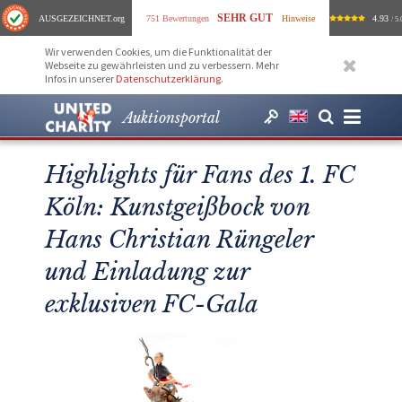
SEHR GUT
AUSGEZEICHNET
.org
751 Bewertungen
Hinweise
4.93
/ 5.
Wir verwenden Cookies, um die Funktionalität der
Webseite zu gewährleisten und zu verbessern. Mehr
Infos in unserer
Datenschutzerklärung
.
Auktionsportal
Highlights für Fans des 1. FC
Köln: Kunstgeißbock von
Hans Christian Rüngeler
und Einladung zur
exklusiven FC-Gala