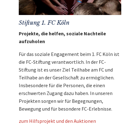
Den Erlös der Auktion „Highlight für Fans des 1.
FC Köln: Kunstgeißbock „Hellije Bock“ und
Einladung zur exklusiven FC-Gala“ leiten wir
Stiftung 1. FC Köln
direkt, ohne Abzug von Kosten, an die
Stiftung
1. FC Köln
weiter.
Projekte, die helfen, soziale Nachteile
aufzuholen
Für das soziale Engagement beim 1. FC Köln ist
die FC-Stiftung verantwortlich. In der FC-
Stiftung ist es unser Ziel Teilhabe am FC und
Teilhabe an der Gesellschaft zu ermöglichen.
Insbesondere für die Personen, die einen
erschwerten Zugang dazu haben. In unseren
Projekten sorgen wir für Begegnungen,
Bewegung und für besondere FC-Erlebnisse.
zum Hilfsprojekt und den Auktionen