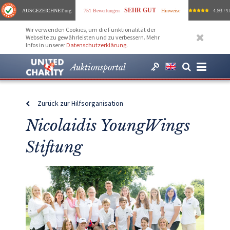
SEHR GUT
AUSGEZEICHNET
.org
751 Bewertungen
Hinweise
4.93
/ 5.
Wir verwenden Cookies, um die Funktionalität der
Webseite zu gewährleisten und zu verbessern. Mehr
Infos in unserer
Datenschutzerklärung
.
Auktionsportal
Zurück zur Hilfsorganisation
Nicolaidis YoungWings
Stiftung