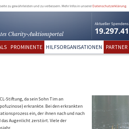
eite zu gewährleisten und zu verbessern. Mehr Infos in unserer
Datenschutzerklärung
.
Aktueller Spendens
19.297.4
tes Charity-
Auktionsportal
ALS
PROMINENTE
HILFSORGANISATIONEN
PARTNER
CL-Stiftung, da sein Sohn Tim an
ofuzinose) erkrankte. Bei den erkrankten
ationsprozess ein, der ihnen nach und nach
 das Augenlicht zerstört. Viele der
sjahr.