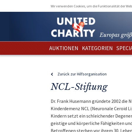
Wir verwenden Cookies, um die Funktionalität der Webs
Europas größ
AUKTIONEN
KATEGORIEN
SPECI
Zurück zur Hilfsorganisation
NCL-Stiftung
Dr. Frank Husemann gründete 2002 die N
Kinderdemenz NCL (Neuronale Ceroid Lip
Kindern setzt ein schleichender Degener
geistige und körperliche Fähigkeiten und
Betroffenen sterben vor ihrem 30. Leben