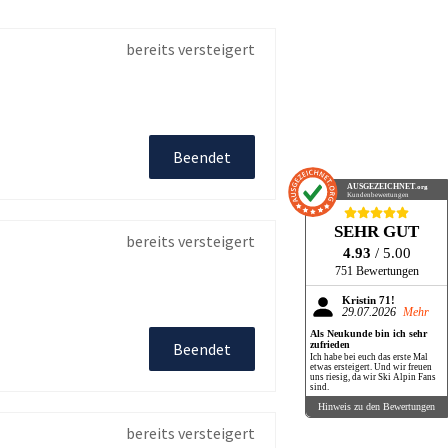
bereits versteigert
Beendet
AUSGEZEICHNET
.org
Kundenbewertungen
SEHR GUT
bereits versteigert
4.93
/ 5.00
751 Bewertungen
Kristin 71!
29.07.2026
Mehr
Als Neukunde bin ich sehr
Beendet
zufrieden
Ich habe bei euch das erste Mal
etwas ersteigert. Und wir freuen
uns riesig, da wir Ski Alpin Fans
sind.
Hinweis zu den Bewertungen
bereits versteigert