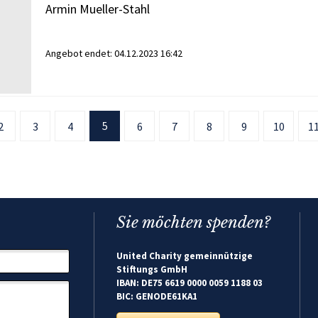
Armin Mueller-Stahl
Angebot endet:
04.12.2023 16:42
5
2
3
4
6
7
8
9
10
1
Sie möchten spenden?
United Charity gemeinnützige
Stiftungs GmbH
IBAN: DE75 6619 0000 0059 1188 03
BIC: GENODE61KA1