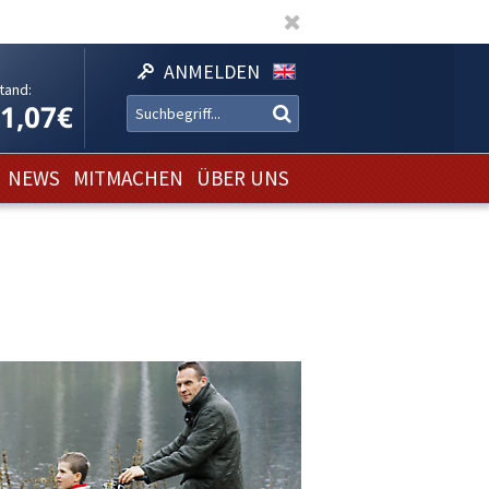
ANMELDEN
tand:
11,07€
NEWS
MITMACHEN
ÜBER UNS