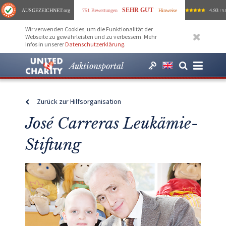
SEHR GUT
AUSGEZEICHNET
.org
751 Bewertungen
Hinweise
4.93
/ 5.
Wir verwenden Cookies, um die Funktionalität der
Webseite zu gewährleisten und zu verbessern. Mehr
Infos in unserer
Datenschutzerklärung
.
Auktionsportal
Zurück zur Hilfsorganisation
José Carreras Leukämie-
Stiftung