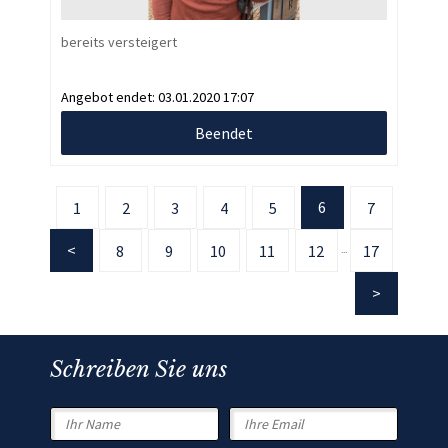
bereits versteigert
Angebot endet:
03.01.2020 17:07
Beendet
6
1
2
3
4
5
7
8
9
10
11
12
17
...
Schreiben Sie uns