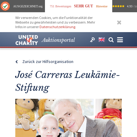
SEHR GUT
AUSGEZEICHNET
.org
751 Bewertungen
Hinweise
4.93
/ 5.
Wir verwenden Cookies, um die Funktionalität der
Webseite zu gewährleisten und zu verbessern. Mehr
Infos in unserer
Datenschutzerklärung
.
Auktionsportal
Zurück zur Hilfsorganisation
José Carreras Leukämie-
Stiftung