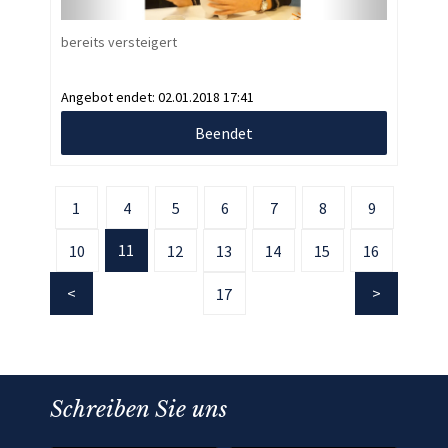
bereits versteigert
Angebot endet:
02.01.2018 17:41
Beendet
1
4
5
6
7
8
9
11
10
12
13
14
15
16
17
Schreiben Sie uns