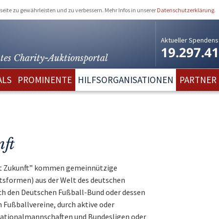
eite zu gewährleisten und zu verbessern. Mehr Infos in unserer
Datenschutzerklärung
.
Aktueller Spendens
19.297.4
tes Charity-
Auktionsportal
ALS
PROMINENTE
HILFSORGANISATIONEN
PARTNER
nft
tet Zukunft” kommen gemeinnützige
htsformen) aus der Welt des deutschen
ch den Deutschen Fußball-Bund oder dessen
 Fußballvereine, durch aktive oder
Nationalmannschaften und Bundesligen oder