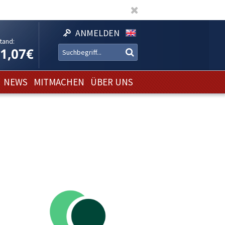
ANMELDEN
tand:
11,07€
NEWS
MITMACHEN
ÜBER UNS