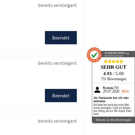
bereits versteigert
Beendet
AUSGEZEICHNET
.org
Kundenbewertungen
bereits versteigert
SEHR GUT
4.93
/ 5.00
751 Bewertungen
Kristin 71!
29.07.2026
Mehr
Beendet
Als Neukunde bin ich sehr
zufrieden
Ich habe bei euch das erste Mal
etwas ersteigert. Und wir freuen
uns riesig, da wir Ski Alpin Fans
sind.
bereits versteigert
Hinweis zu den Bewertungen