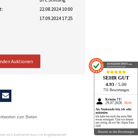
t:
22.08.2024 10:00
17.09.2024 17:25
enden Auktionen
AUSGEZEICHNET
.org
Kundenbewertungen
SEHR GUT
4.93
/ 5.00
751 Bewertungen
Kristin 71!
29.07.2026
Mehr
Als Neukunde bin ich sehr
zufrieden
ntworten zum Bieten
Ich habe bei euch das erste Mal
etwas ersteigert. Und wir freuen
uns riesig, da wir Ski Alpin Fans
n
sind.
Hinweis zu den Bewertungen
en sich Auktionen kurz vor Angebotsende