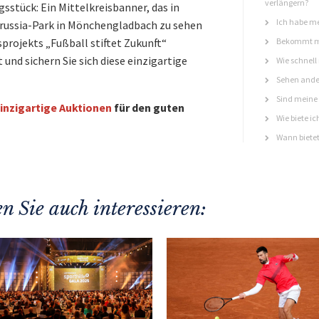
verlängern?
sstück: Ein Mittelkreisbanner, das in
Ich habe me
russia-Park in Mönchengladbach zu sehen
sprojekts „Fußball stiftet Zukunft“
Bekommt ma
 und sichern Sie sich diese einzigartige
Wie schnell
Sehen ande
Sind meine 
inzigartige Auktionen
für den guten
Wie biete ic
Wann bietet
n Sie auch interessieren: