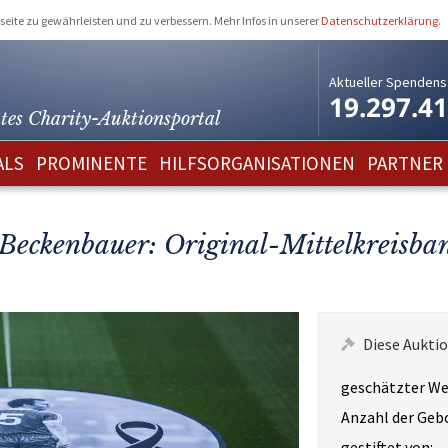
eite zu gewährleisten und zu verbessern. Mehr Infos in unserer
Datenschutzerklärung
.
Aktueller Spendens
19.297.4
tes Charity-
Auktionsportal
ALS
PROMINENTE
HILFSORGANISATIONEN
PARTNER
Beckenbauer: Original-Mittelkreisba
Diese Auktio
geschätzter We
Anzahl der Geb
gestiftet von: