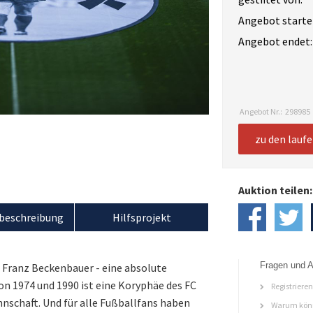
Angebot starte
Angebot endet:
Angebot Nr.:
298985
zu den lauf
Auktion teilen:
beschreibung
Hilfsprojekt
Fragen und A
m Franz Beckenbauer - eine absolute
on 1974 und 1990 ist eine Koryphäe des FC
Registriere
schaft. Und für alle Fußballfans haben
Warum könn