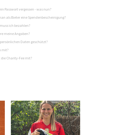
in Passwort vergessen - was nun?
n als Bieter eine Spendenbescheinigung?
 muss ich bezahlen?
re meine Angaben?
persönlichen Daten geschützt?
h mit?
 die Charity-Fee mit?