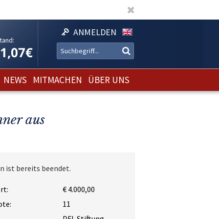
ANMELDEN
tand:
11,07€
NEWS
MITMACHEN
ÜBER UNS
nner aus
n ist bereits beendet.
rt:
€ 4.000,00
ote:
11
DFL Stiftung