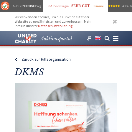
SEHR GUT
AUSGEZEICHNET
.org
751 Bewertungen
Hinweise
4.93
/ 5.
Wir verwenden Cookies, um die Funktionalität der
Webseite zu gewährleisten und zu verbessern. Mehr
Infos in unserer
Datenschutzerklärung
.
Auktionsportal
Zurück zur Hilfsorganisation
DKMS