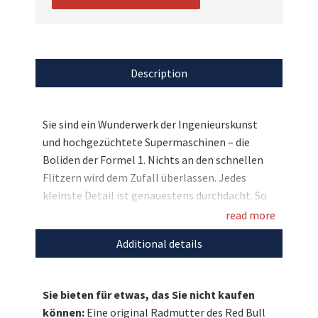
Description
Sie sind ein Wunderwerk der Ingenieurskunst
und hochgezüchtete Supermaschinen – die
Boliden der Formel 1. Nichts an den schnellen
Flitzern wird dem Zufall überlassen. Jedes
kleinste Detail ist genauestens durchdacht. So
auch die Radmuttern, die die Reifen der Wagen
read more
auf den Felgen halten. Doch dieses
Additional details
unscheinbare Stück Metall bereitete schon so
manchem Fahrer große Sorgen. So
verschenkten sowohl Michael Schumacher, wie
Sie bieten für etwas, das Sie nicht kaufen
auch Sebastian Vettel wertvolle Punkte in der
können:
Eine original Radmutter des Red Bull