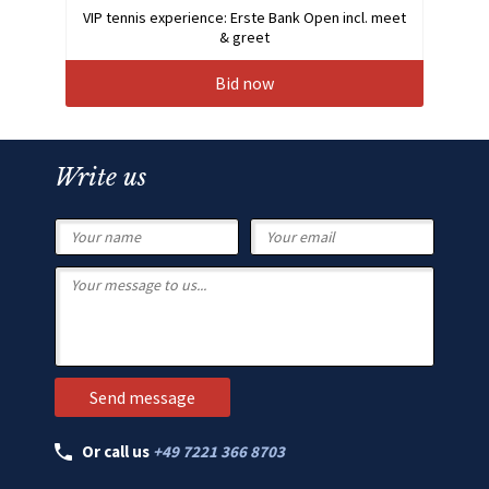
VIP tennis experience: Erste Bank Open incl. meet
& greet
Bid now
Write us
Or call us
+49 7221 366 8703