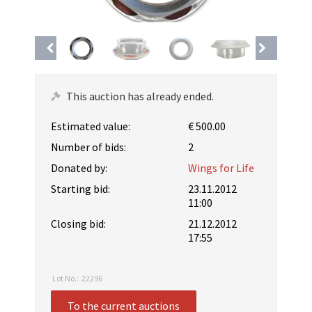
This auction has already ended.
Estimated value:
€ 500.00
Number of bids:
2
Donated by:
Wings for Life
Starting bid:
23.11.2012
11:00
Closing bid:
21.12.2012
17:55
Lot No.:
22296
To the current auctions