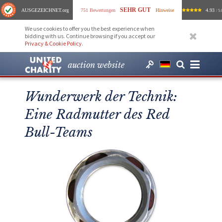
SEHR GUT
AUSGEZEICHNET
.org
751 Bewertungen
Hinweise
4.93
/ 5.
We use cookies to offer you the best experience when
bidding with us. Continue browsing if you accept our
Privacy & Cookie Policy
.
auction website
Wunderwerk der Technik:
Eine Radmutter des Red
Bull-Teams