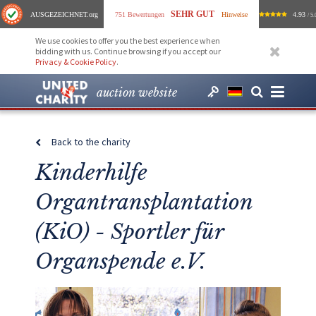
SEHR GUT
AUSGEZEICHNET
.org
751 Bewertungen
Hinweise
4.93
/ 5.
We use cookies to offer you the best experience when
bidding with us. Continue browsing if you accept our
Privacy & Cookie Policy
.
auction website
Back to the charity
Kinderhilfe
Organtransplantation
(KiO) - Sportler für
Organspende e.V.