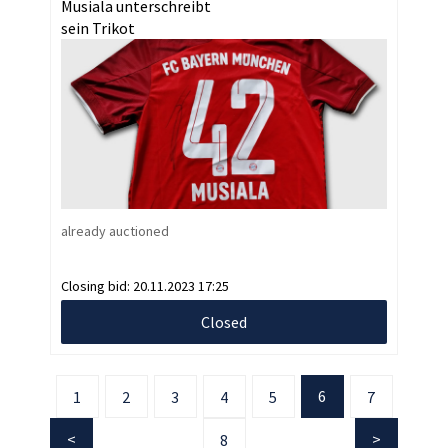
Musiala unterschreibt
sein Trikot
already auctioned
Closing bid:
20.11.2023 17:25
Closed
6
1
2
3
4
5
7
8