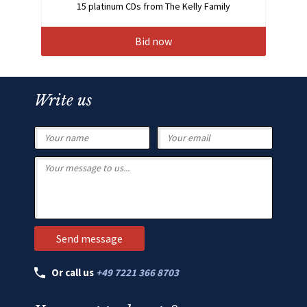
15 platinum CDs from The Kelly Family
Bid now
Write us
Or call us
+49 7221 366 8703