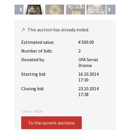
This auction has already ended.
Estimated value:
€ 500.00
Number of bids:
2
Donated by:
UFA Serial
Drama
Starting bid:
16.10.2014
17:30
Closing bid:
23.10.2014
17:28
Lot No.:
50126
To the current auctions