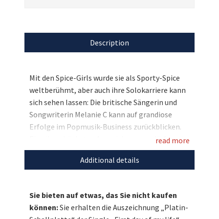
Description
Mit den Spice-Girls wurde sie als Sporty-Spice
weltberühmt, aber auch ihre Solokarriere kann
sich sehen lassen: Die britische Sängerin und
Songwriterin Melanie C kann auf grandiose
Erfolge im Popmusik-Business zurückblicken.
Eine ihrer höchsten Auszeichnungen dürfen wir
read more
nun versteigern: Bieten Sie mit auf die Platin-
Additional details
Schallplatte der Single „First day of my life“ von
Melanie C!
Sie bieten auf etwas, das Sie nicht kaufen
können:
Sie erhalten die Auszeichnung „Platin-