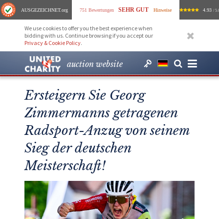
SEHR GUT
AUSGEZEICHNET
.org
751 Bewertungen
Hinweise
4.93
/ 5.
We use cookies to offer you the best experience when
bidding with us. Continue browsing if you accept our
Privacy & Cookie Policy
.
auction website
Ersteigern Sie Georg
Zimmermanns getragenen
Radsport-Anzug von seinem
Sieg der deutschen
Meisterschaft!