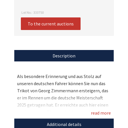
Lot No.:
333750
To the current auctions
Description
Als besondere Erinnerung und aus Stolz auf
unseren deutschen Fahrer können Sie nun das
Trikot von Georg Zimmermann ersteigern, das
er im Rennen um die deutsche Meisterschaft
2025 getragen hat. Er erreichte auch hier einen
starken ersten Platz und sicherte sich damit
read more
den Gesamtsieg. Bieten Sie mit und ersteigern
Additional details
Sie dieses besondere Sammlerstück für den