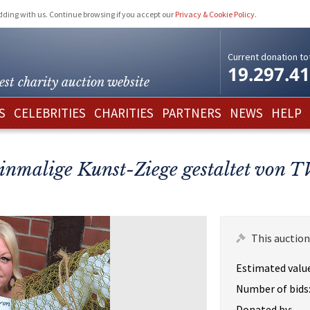
idding with us. Continue browsing if you accept our
Privacy & Cookie Policy
.
Current donation tot
19.297.4
est charity
auction website
S
CELEBRITIES
CHARITIES
PARTNERS
NEWS
HELP
Einmalige Kunst-Ziege gestaltet von 
This auction
Estimated value
Number of bids
Donated by: