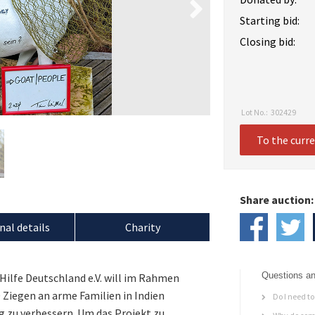
Starting bid:
Closing bid:
Lot No.:
302429
To the curr
Share auction:
nal details
Charity
Questions an
Hilfe Deutschland e.V. will im Rahmen
0 Ziegen an arme Familien in Indien
Do I need to 
g zu verbessern. Um das Projekt zu