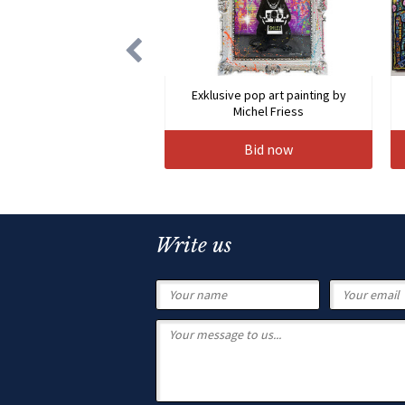
Exklusive pop art painting by
Michel Friess
Bid now
Write us