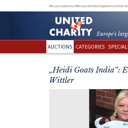
We use cookies to offer you the best experience when b
Europe's larg
AUCTIONS
CATEGORIES
SPECIAL
„Heidi Goats India“: 
Wittler