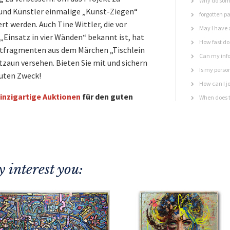
Why do some
und Künstler einmalige „Kunst-Ziegen“
forgotten p
ert werden. Auch Tine Wittler, die vor
May I have 
„Einsatz in vier Wänden“ bekannt ist, hat
How fast do 
extfragmenten aus dem Märchen „Tischlein
Can my info
aun versehen. Bieten Sie mit und sichern
Is my perso
guten Zweck!
How can I jo
inzigartige Auktionen
für den guten
When does t
 interest you: