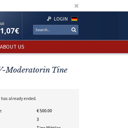
LOGIN
al:
11,07€
ABOUT US
TV-Moderatorin Tine
 has already ended.
:
€ 500.00
:
3
Tine Wittler