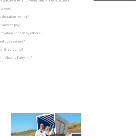
 auctions extend when they are due to close?
assword
a donation receipt?
I have to pay?
rmation be seen by others?
nal data secure?
in the bidding?
he Charity Fairy bid?