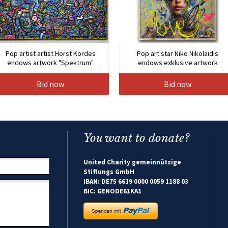
Pop artist artist Horst Kordes
Pop art star Niko Nikolaidis
endows artwork "Spektrum"
endows exklusive artwork
Bid now
Bid now
You want to donate?
United Charity gemeinnützige
Stiftungs GmbH
IBAN: DE75 6619 0000 0059 1188 03
BIC: GENODE61KA1