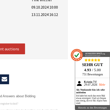
09.10.2024 10:00
13.11.2024 16:12
ent auctions
AUSGEZEICHNET
.org
Kundenbewertungen
SEHR GUT
4.93
/ 5.00
751 Bewertungen
Kristin 71!
29.07.2026
Mehr
Als Neukunde bin ich sehr
zufrieden
d Answers about Bidding
Ich habe bei euch das erste Mal
etwas ersteigert. Und wir freuen
uns riesig, da wir Ski Alpin Fans
register to bid?
sind.
Hinweis zu den Bewertungen