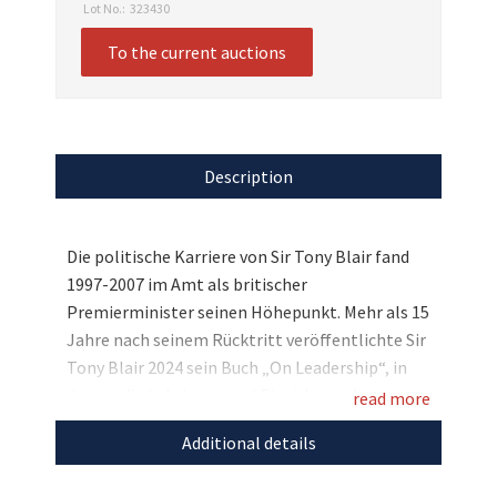
Lot No.:
323430
To the current auctions
Description
Die politische Karriere von Sir Tony Blair fand
1997-2007 im Amt als britischer
Premierminister seinen Höhepunkt. Mehr als 15
Jahre nach seinem Rücktritt veröffentlichte Sir
Tony Blair 2024 sein Buch „On Leadership“, in
dem er die Lektionen und Einsichten, die er
read more
während seiner Amtszeit gewonnen hat,
Additional details
enthüllt. Sie haben bei uns die einmalige
Gelegenheit, ein ganz besonderes Exemplar