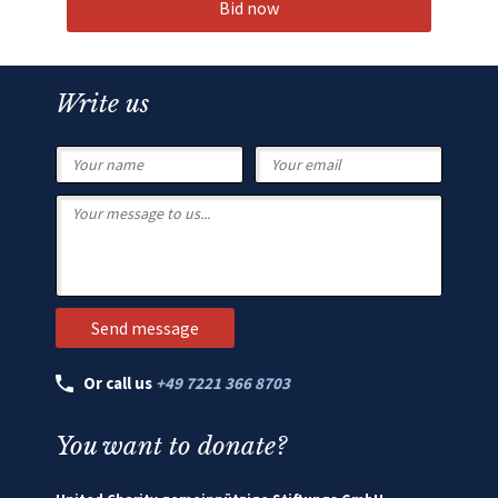
Bid now
Write us
Or call us
+49 7221 366 8703
You want to donate?