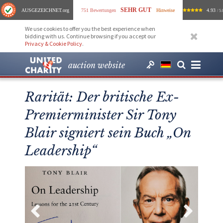
SEHR GUT
AUSGEZEICHNET
.org
751 Bewertungen
Hinweise
4.93
/ 5.
We use cookies to offer you the best experience when
bidding with us. Continue browsing if you accept our
Privacy & Cookie Policy
.
auction website
Rarität: Der britische Ex-
Premierminister Sir Tony
Blair signiert sein Buch „On
Leadership“