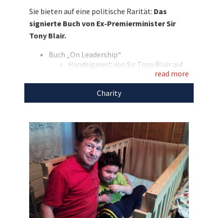
von „On Leadership“ zu ersteigern – persönlich
Sie bieten auf eine politische Rarität:
Das
handsigniert von Sir Tony Blair und in der
signierte Buch von Ex-Premierminister Sir
britischen Originalfassung. Bieten sie mit und
Tony Blair.
sichern Sie sich diese politische Rarität. Sie
unterstützen damit WAIDLER-helfen e.V.!
Buch „On Leadership“
Handsigniert von Sir Tony Blair auf
Entdecken Sie bei uns auch
read more
der Buch-Innenseite
Limited Hand-Signed Hardback First
weitere
einzigartige Auktionen
für den guten
Charity
Edition
Zweck!
Britische Originalfassung, streng
limitiert in der 1.Auflage
Leichte Gebrauchsspuren am
Schutzumschlag vom Öffnen und
Signieren
Erstveröffentlichung: 05.September
2024
Verlag: Cornerstone
320 Seiten
Gewicht: 750g
Maße: 24cm x 15,6cm x 4cm