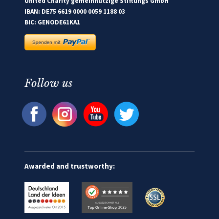
United Charity gemeinnützige Stiftungs GmbH
IBAN: DE75 6619 0000 0059 1188 03
BIC: GENODE61KA1
Follow us
Awarded and trustworthy: