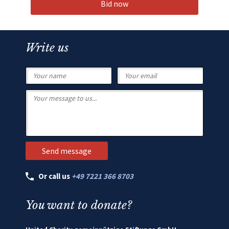
Bid now
Write us
Or call us
+49 7221 366 8703
You want to donate?