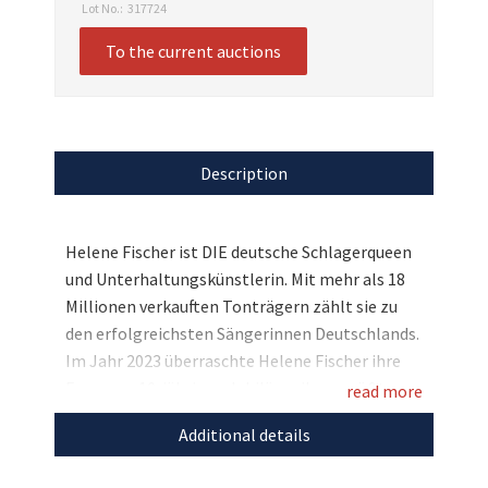
Lot No.:
317724
To the current auctions
Description
Helene Fischer ist DIE deutsche Schlagerqueen
und Unterhaltungskünstlerin. Mit mehr als 18
Millionen verkauften Tonträgern zählt sie zu
den erfolgreichsten Sängerinnen Deutschlands.
Im Jahr 2023 überraschte Helene Fischer ihre
Fans zum 10-jährigen Jubiläum ihres größten
read more
Hits mit einer speziellen Vinyl-Edition von
Additional details
„Atemlos durch die Nacht“. Diese Platte gab es
in einer streng limitierten Auflage - die weiße