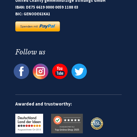
United Charity gemeinnützige Stiftungs GmbH
IBAN: DE75 6619 0000 0059 1188 03
BIC: GENODE61KA1
Follow us
Awarded and trustworthy: