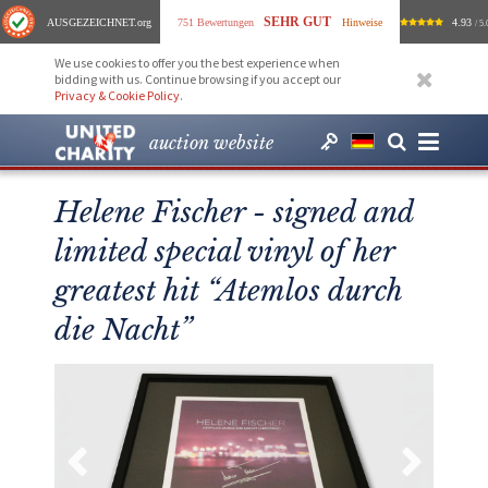
SEHR GUT
AUSGEZEICHNET
.org
751 Bewertungen
Hinweise
4.93
/ 5.
We use cookies to offer you the best experience when
bidding with us. Continue browsing if you accept our
Privacy & Cookie Policy
.
auction website
Helene Fischer - signed and
limited special vinyl of her
greatest hit “Atemlos durch
die Nacht”