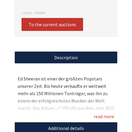
Lot No.:
303838
To the current auctions
Description
Ed Sheeran ist einer der größten Popstars
unserer Zeit. Bis heute verkaufte er weltweit
mehr als 150 Millionen Tonträger, was ihn zu
einem der erfolgreichsten Musiker der Welt
macht. Das Album „+“ (PLUS) aus dem Jahr 2011
gilt als Ed Sheerans kommerzieller Durchbruch
read more
und war unglaubliche 440 Wochen in den
Additional details
britischen Album-Charts. „Plus“ erhielt