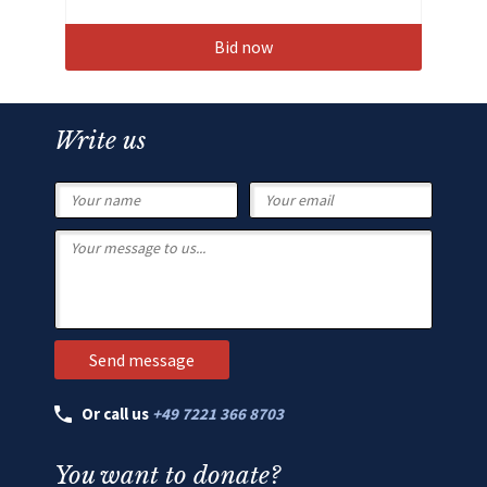
Bid now
Write us
Or call us
+49 7221 366 8703
You want to donate?