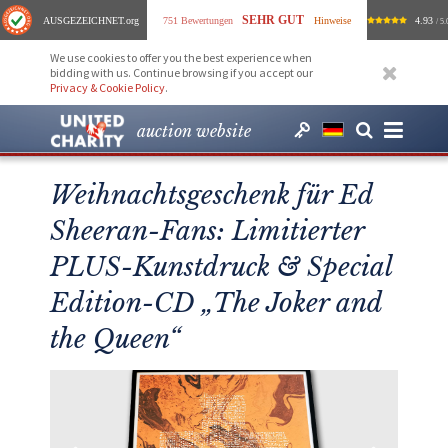
SEHR GUT
AUSGEZEICHNET
.org
751 Bewertungen
Hinweise
4.93
/ 5.
We use cookies to offer you the best experience when
bidding with us. Continue browsing if you accept our
Privacy & Cookie Policy
.
auction website
Weihnachtsgeschenk für Ed
Sheeran-Fans: Limitierter
PLUS-Kunstdruck & Special
Edition-CD „The Joker and
the Queen“