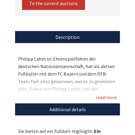
To the current auctions
Description
Philipp Lahm ist Ehrenspielführer der
deutschen Nationalmannschaft, hat als aktiver
Fußballer mit dem FC Bayern und dem DFB-
Team fast alles gewonnen, was es zu gewinnen
gibt. Zudem war Philipp Lahm Chef des
Organisationskomitees der Fußball-EM 2024 in
read more
Deutschland. Und Sie haben bei uns nun die tolle
Additional details
Gelegenheit, ein Sammlerstück von Philipp
Lahm zu ersteigern: Das offizielle DFB-
Heimtrikot 2022 mit der Originalsignatur des
Sie bieten auf ein Fußball-Highlight:
Ein
Weltmeisters. Zusätzlich erhalten sie das