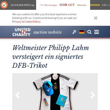
SEHR GUT
AUSGEZEICHNET
.org
751 Bewertungen
Hinweise
4.93
/ 5.
We use cookies to offer you the best experience when
bidding with us. Continue browsing if you accept our
Privacy & Cookie Policy
.
auction website
Weltmeister Philipp Lahm
versteigert ein signiertes
DFB-Trikot