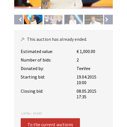
This auction has already ended.
Estimated value:
€ 1,000.00
Number of bids:
2
Donated by:
TeeVee
Starting bid:
19.04.2015
10:00
Closing bid:
08.05.2015
17:35
Lot No.:
61143
To the current auctions