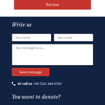
Bid now
Write us
Or call us
+49 7221 366 8703
You want to donate?