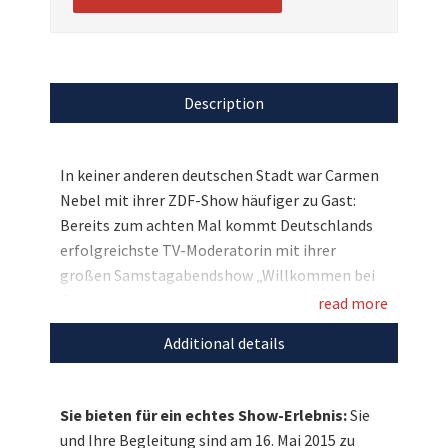
Description
In keiner anderen deutschen Stadt war Carmen
Nebel mit ihrer ZDF-Show häufiger zu Gast:
Bereits zum achten Mal kommt Deutschlands
erfolgreichste TV-Moderatorin mit ihrer
großen Samstagabendshow „Willkommen bei
Carmen Nebel“ nach Magdeburg. Am Samstag,
read more
16. Mai 2015 präsentiert Carmen Nebel das ZDF-
Additional details
Show-Event live aus der GETEC-Arena. Auch hier
erwarten das Publikum wieder viele nationale
und internationale Top-Stars. Angekündigt
Sie bieten für ein echtes Show-Erlebnis:
Sie
haben sich bereits Andreas Gabalier, Santiano
und Ihre Begleitung sind am 16. Mai 2015 zu