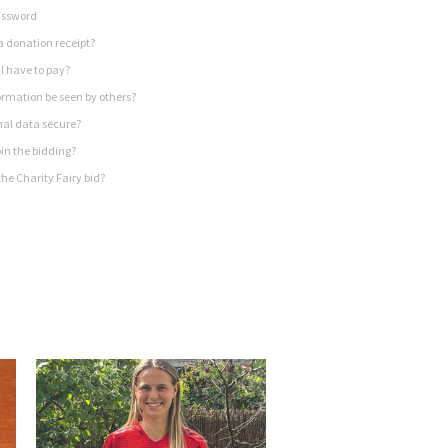
assword
a donation receipt?
I have to pay?
rmation be seen by others?
nal data secure?
in the bidding?
he Charity Fairy bid?