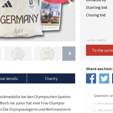
Starting bid:
Closing bid:
Lot No.:
306791
To the curr
Share auction:
nal details
Charity
Questions an
 Goldmedaille bei den Olympischen Spielen
Noch nie zuvor hat eine Frau Olympia-
Do I need to 
n! Die Olympiasiegerin und Weltmeisterin
Why do some