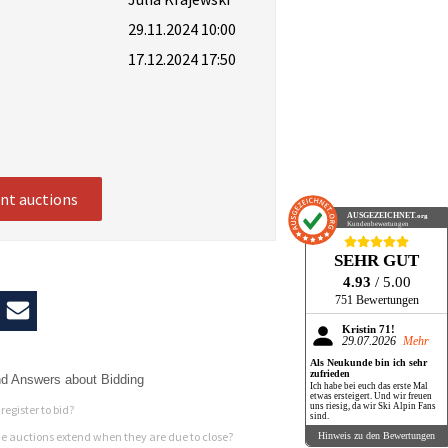
29.11.2024 10:00
17.12.2024 17:50
ent auctions
AUSGEZEICHNET
.org
Kundenbewertungen
SEHR GUT
4.93
/ 5.00
751 Bewertungen
Kristin 71!
29.07.2026
Mehr
Als Neukunde bin ich sehr
zufrieden
d Answers about Bidding
Ich habe bei euch das erste Mal
etwas ersteigert. Und wir freuen
uns riesig, da wir Ski Alpin Fans
register to bid?
sind.
 auctions extend when they are due to close?
Hinweis zu den Bewertungen