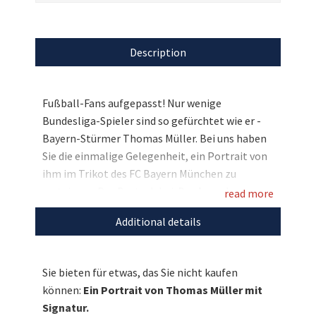
Description
Fußball-Fans aufgepasst! Nur wenige
Bundesliga-Spieler sind so gefürchtet wie er -
Bayern-Stürmer Thomas Müller. Bei uns haben
Sie die einmalige Gelegenheit, ein Portrait von
ihm im Trikot des FC Bayern München zu
ersteigern. Das Beste dabei: Der Ausnahme-
read more
Torjäger hat sich auf dem Kunstwerk mit seiner
Additional details
Original-Signatur verewigt und macht es damit
zum absoluten Unikat. Greifen Sie zu und
sichern Sie sich dieses auf Echtholzkeilrahmen
Sie bieten für etwas, das Sie nicht kaufen
gezogene Portrait der Extraklasse. Ideal
können:
Ein Portrait von Thomas Müller mit
geeignet als Weihnachtsgeschenk für Fans von
Signatur.
Thomas Müller und des FC Bayern München -