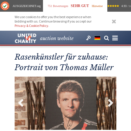
SEHR GUT
AUSGEZEICHNET
.org
751 Bewertungen
Hinweise
4.93
/ 5.
We use cookies to offer you the best experience when
bidding with us. Continue browsing if you accept our
Privacy & Cookie Policy
.
auction website
Rasenkünstler für zuhause:
Portrait von Thomas Müller