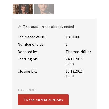
This auction has already ended.
Estimated value:
€ 400.00
Number of bids:
5
Donated by:
Thomas Müller
Starting bid:
24.11.2015
09:00
Closing bid:
16.12.2015
16:50
Lot No.:
69571
To the current auctions