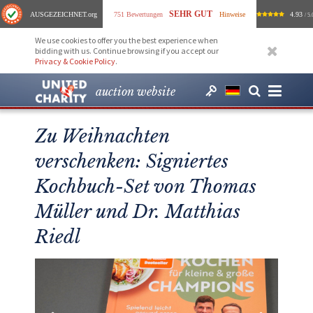
SEHR GUT
AUSGEZEICHNET
.org
751 Bewertungen
Hinweise
4.93
/ 5.
We use cookies to offer you the best experience when
bidding with us. Continue browsing if you accept our
Privacy & Cookie Policy
.
auction website
Zu Weihnachten
verschenken: Signiertes
Kochbuch-Set von Thomas
Müller und Dr. Matthias
Riedl