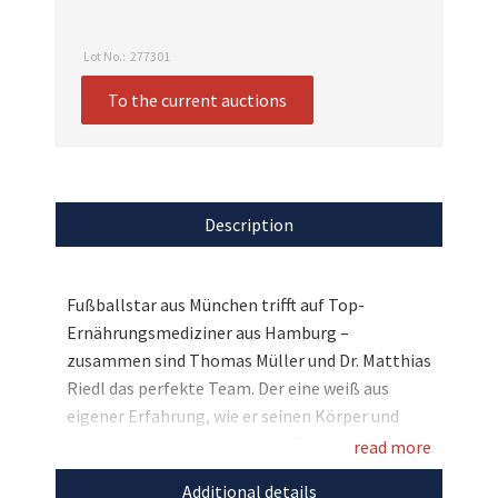
Lot No.:
277301
To the current auctions
Description
Fußballstar aus München trifft auf Top-
Ernährungsmediziner aus Hamburg –
zusammen sind Thomas Müller und Dr. Matthias
Riedl das perfekte Team. Der eine weiß aus
eigener Erfahrung, wie er seinen Körper und
seine Leistung mit gesundem Essen pushen
read more
kann. Der andere bringt als Experte das
Additional details