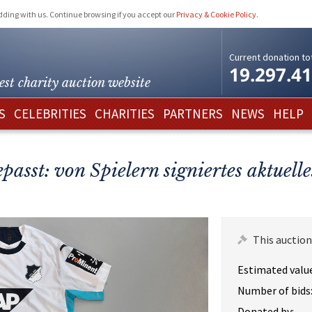
idding with us. Continue browsing if you accept our
Privacy & Cookie Policy
.
Current donation tot
19.297.4
est charity
auction website
S
CELEBRITIES
CHARITIES
PARTNERS
NEWS
HELP
asst: von Spielern signiertes aktuell
This auction
Estimated value
Number of bids
Donated by: