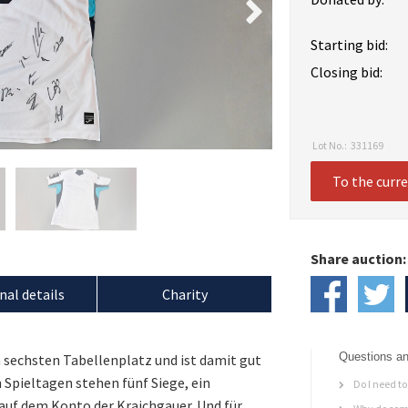
Starting bid:
Closing bid:
Lot No.:
331169
To the curr
Share auction:
nal details
Charity
Questions an
 sechsten Tabellenplatz und ist damit gut
 Spieltagen stehen fünf Siege, ein
Do I need to 
auf dem Konto der Kraichgauer. Und für