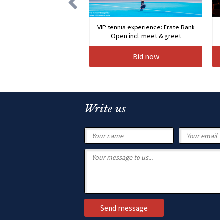
VIP tennis experience: Erste Bank
Open incl. meet & greet
Bid now
Write us