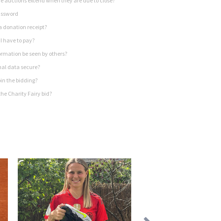
 auctions extend when they are due to close?
assword
a donation receipt?
I have to pay?
rmation be seen by others?
nal data secure?
in the bidding?
he Charity Fairy bid?