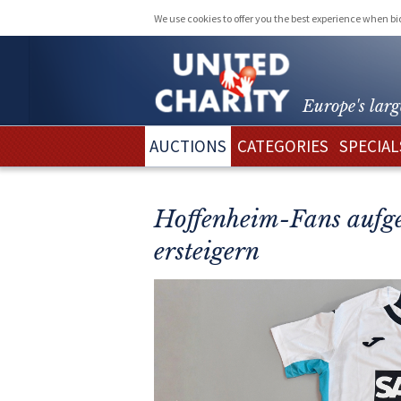
We use cookies to offer you the best experience when b
Europe's larg
AUCTIONS
CATEGORIES
SPECIAL
Hoffenheim-Fans aufgep
ersteigern