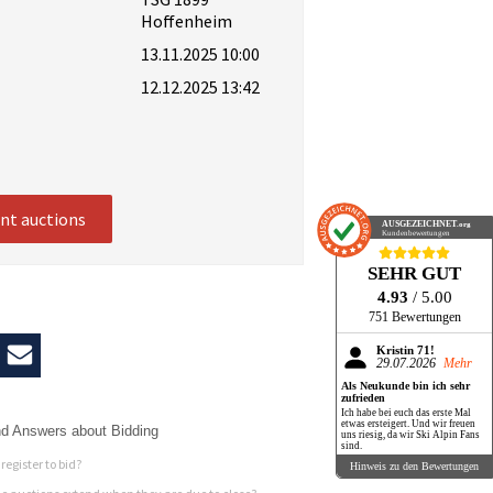
Hoffenheim
13.11.2025 10:00
12.12.2025 13:42
ent auctions
AUSGEZEICHNET
.org
Kundenbewertungen
SEHR GUT
4.93
/ 5.00
751 Bewertungen
Kristin 71!
29.07.2026
Mehr
Als Neukunde bin ich sehr
zufrieden
Ich habe bei euch das erste Mal
etwas ersteigert. Und wir freuen
d Answers about Bidding
uns riesig, da wir Ski Alpin Fans
sind.
register to bid?
Hinweis zu den Bewertungen