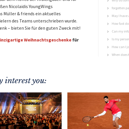
Why do some
oßen Nicolaidis YoungWings
forgotten p
Müller & friends ein aktuelles
May I have 
pielern des Teams unterschrieben wurde.
How fast do 
k – bieten Sie für den guten Zweck mit!
Can my info
inzigartige Weihnachtsgeschenke
für
Is my perso
How can I jo
When does t
 interest you: