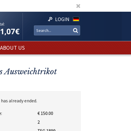
LOGIN
al:
11,07€
ABOUT US
es Ausweichtrikot
 has already ended.
:
€ 150.00
:
2
TSG 1899