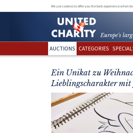
We use cookies to offer you the best experience when b
Europe's larg
AUCTIONS
CATEGORIES
SPECIAL
Ein Unikat zu Weihnach
Lieblingscharakter mi