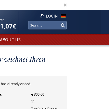
LOGIN
al:
11,07€
ABOUT US
 zeichnet Ihren
 has already ended.
:
€ 800.00
:
11
The Walt Disney