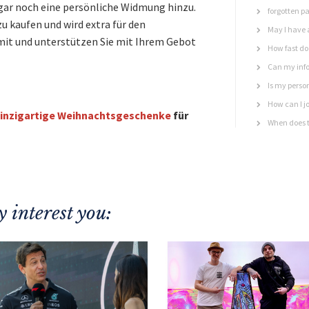
gar noch eine persönliche Widmung hinzu.
forgotten p
u kaufen und wird extra für den
May I have 
mit und unterstützen Sie mit Ihrem Gebot
How fast do 
Can my info
Is my perso
How can I jo
inzigartige Weihnachtsgeschenke
für
When does t
 interest you: