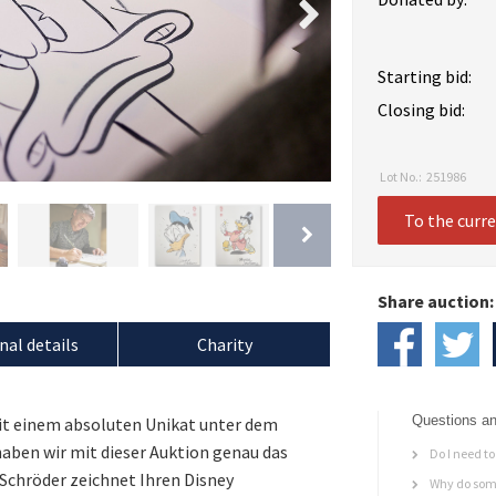
Starting bid:
Closing bid:
Lot No.:
251986
To the curr
Share auction:
nal details
Charity
Questions an
it einem absoluten Unikat unter dem
ben wir mit dieser Auktion genau das
Do I need to 
h Schröder zeichnet Ihren Disney
Why do some