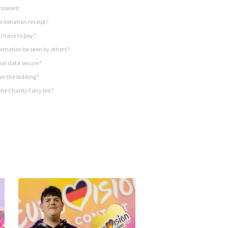
assword
a donation receipt?
I have to pay?
rmation be seen by others?
nal data secure?
in the bidding?
he Charity Fairy bid?