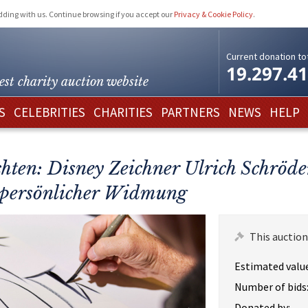
idding with us. Continue browsing if you accept our
Privacy & Cookie Policy
.
Current donation tot
19.297.4
est charity
auction website
S
CELEBRITIES
CHARITIES
PARTNERS
NEWS
HELP
ten: Disney Zeichner Ulrich Schröder
t persönlicher Widmung
This auction
Estimated value
Number of bids
Donated by: