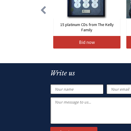
15 platinum CDs from The Kelly
Family
Bid now
Write us