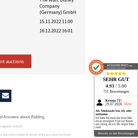
Company
(Germany) GmbH
15.11.2022 11:00
16.12.2022 16:01
ent auctions
AUSGEZEICHNET
.org
Kundenbewertungen
SEHR GUT
4.93
/ 5.00
751 Bewertungen
Kristin 71!
29.07.2026
Mehr
Als Neukunde bin ich sehr
zufrieden
d Answers about Bidding
Ich habe bei euch das erste Mal
etwas ersteigert. Und wir freuen
uns riesig, da wir Ski Alpin Fans
register to bid?
sind.
Hinweis zu den Bewertungen
 auctions extend when they are due to close?