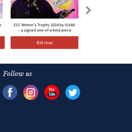
b
ESC Winner’s Trophy 2024 by ISAAK
– a signed one-of-a-kind piece
Bid now
Follow us