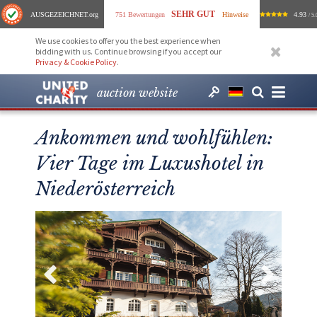
SEHR GUT
AUSGEZEICHNET
.org
751 Bewertungen
Hinweise
4.93
/ 5.
We use cookies to offer you the best experience when
bidding with us. Continue browsing if you accept our
Privacy & Cookie Policy
.
auction website
Ankommen und wohlfühlen:
Vier Tage im Luxushotel in
Niederösterreich