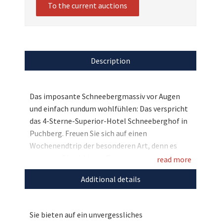
To the current auctions
Description
Das imposante Schneebergmassiv vor Augen
und einfach rundum wohlfühlen: Das verspricht
das 4-Sterne-Superior-Hotel Schneeberghof in
Puchberg. Freuen Sie sich auf einen
Wochenendtrip der besonderen Art, denn es
erwarten Sie nicht nur Entspannung und
read more
kulinarische Highlights, sondern auch ganz
Additional details
besondere Klänge: der Operettengesang von
Peter Horak, den Sie im Hotel persönlich
treffen werden und der einige Lieder der
Sie bieten auf ein unvergessliches
beliebtesten Operetten interpretieren wird.