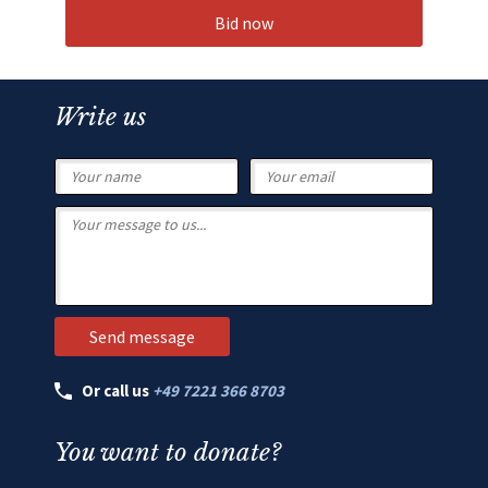
Bid now
Write us
Or call us
+49 7221 366 8703
You want to donate?