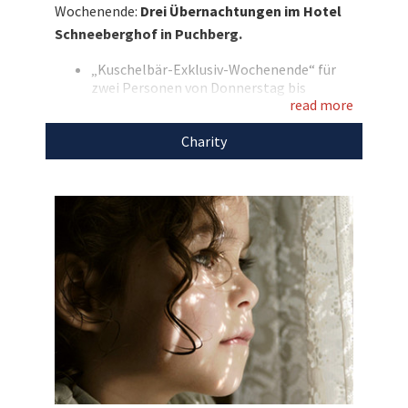
Wochenende:
Drei Übernachtungen im Hotel
Bieten Sie mit auf dieses unvergessliche
Schneeberghof in Puchberg.
Wochenende!
„Kuschelbär-Exklusiv-Wochenende“ für
Entdecken Sie bei uns auch weitere
zwei Personen von Donnerstag bis
einzigartige Auktionen
für den guten Zweck!
read more
Sonntag
Drei Übernachtungen im Doppelzimmer
Charity
Superior
Inkl. Schneeberghof-Wohlfühlpension
Kuschelbär-Cocktail an der Bar
1x Weinbegleitung beim Abendmenü
5-gängiges Candle Light-Dinner am
Samstag
Operettenabend mit Peter Horak
Sektfrühstück mit Lachs am Sonntag
Alle Schneeberghof-Inklusivleistungen
Eigene Anreise
Den Erlös dieser Auktion leiten wir direkt, ohne
Abzug von Kosten, an
Global Family
weiter.