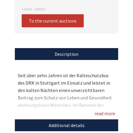
Lot No.:
340332
To the current auctions
Description
Seit über zehn Jahren ist der Kälteschutzbus
des DRK in Stuttgart im Einsatz und leistet in
den kalten Nächten einen unverzichtbaren
Beitrag zum Schutz von Leben und Gesundheit
wohnungsloser Menschen. Im Rahmen der
Jahrespartnerschaft zwischen der VfB-Stiftung
read more
und dem DRK-Landesverband Baden-
Additional details
Württemberg haben wir nun tolle Auktionen