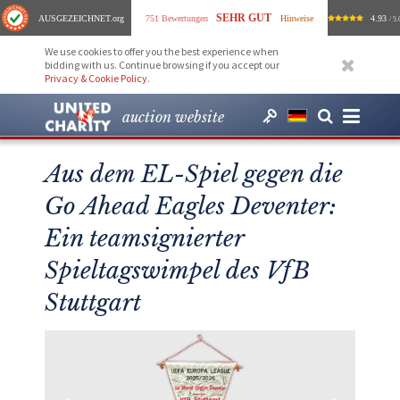
SEHR GUT
AUSGEZEICHNET
.org
751 Bewertungen
Hinweise
4.93
/ 5.
We use cookies to offer you the best experience when
bidding with us. Continue browsing if you accept our
Privacy & Cookie Policy
.
auction website
Aus dem EL-Spiel gegen die
Go Ahead Eagles Deventer:
Ein teamsignierter
Spieltagswimpel des VfB
Stuttgart