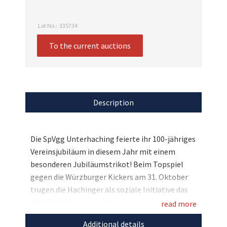
Lot No.:
335734
To the current auctions
Description
Die SpVgg Unterhaching feierte ihr 100-jähriges
Vereinsjubiläum in diesem Jahr mit einem
besonderen Jubiläumstrikot! Beim Topspiel
gegen die Würzburger Kickers am 31. Oktober
trugen die Hachinger als soziale Initiative das
STARS4KIDS-Logo auf der Brust, um auf das
read more
Thema Kinderarmut aufmerksam zu machen.
Additional details