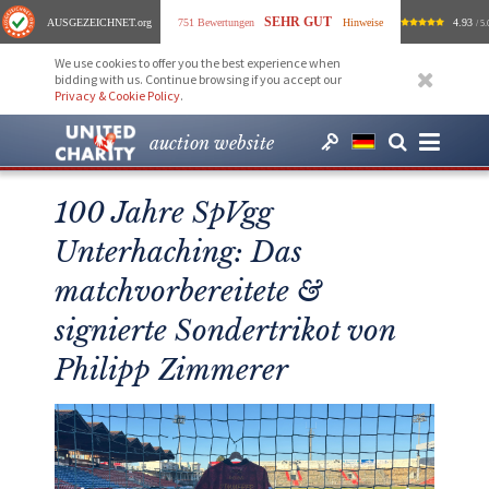
SEHR GUT
AUSGEZEICHNET
.org
751 Bewertungen
Hinweise
4.93
/ 5.
We use cookies to offer you the best experience when
bidding with us. Continue browsing if you accept our
Privacy & Cookie Policy
.
auction website
100 Jahre SpVgg
Unterhaching: Das
matchvorbereitete &
signierte Sondertrikot von
Philipp Zimmerer