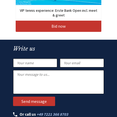
VIP tennis experience: Erste Bank Open incl. meet
& greet
Bid now
Write us
Or call us
+49 7221 366 8703