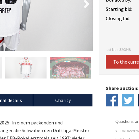
Starting bid:
Closing bid:
Lot No.:
320848
To the curr
Share auction:
nal details
Charity
Questions an
 2025! In einem packenden und
wangen die Schwaben den Drittliga-Meister
Do I need to 
 der DFB-Pokal erstmals seit 1997 wieder