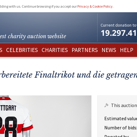
idding with us. Continue browsing if you accept our
Privacy & Cookie Policy
.
Current donation tot
19.297.4
est charity
auction website
S
CELEBRITIES
CHARITIES
PARTNERS
NEWS
HELP
bereitete Finaltrikot und die getrag
This auction
Estimated value
Number of bids
Donated by: