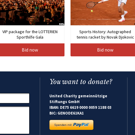
VIP package for the LOTTERIEN
Sports History: Autographed
Sporthilfe Gala
tennis racket by Novak Djokovic
Bid now
Bid now
You want to donate?
United Charity gemeinnützige
Stiftungs GmbH
IBAN: DE75 6619 0000 0059 1188 03
BIC: GENODE61KA1