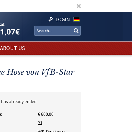
LOGIN
al:
11,07€
ABOUT US
ene Hose von VfB-Star
 has already ended.
:
€ 600.00
:
21
VfB Stuttgart