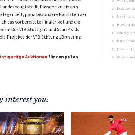
Why do some
 Landeshauptstadt. Passend zu diesem
forgotten p
Gelegenheit, ganz besondere Raritäten der
May I have 
ich das vorbereitete Finaltrikot und die
How fast do 
hern! Der VfB Stuttgart und Stars4Kids
Can my info
die Projekte der VfB Stiftung „Brustring
Is my perso
How can I jo
inzigartige Auktionen
für den guten
When does t
 interest you: