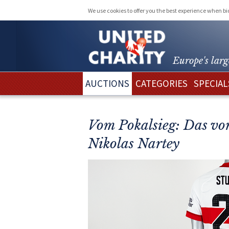
We use cookies to offer you the best experience when b
Europe's larg
AUCTIONS
CATEGORIES
SPECIAL
Vom Pokalsieg: Das vor
Nikolas Nartey