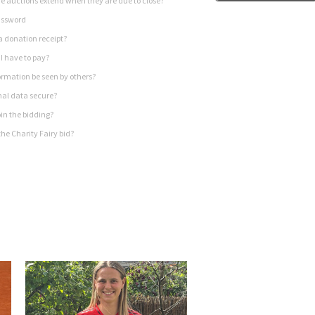
 auctions extend when they are due to close?
assword
a donation receipt?
I have to pay?
rmation be seen by others?
nal data secure?
in the bidding?
he Charity Fairy bid?