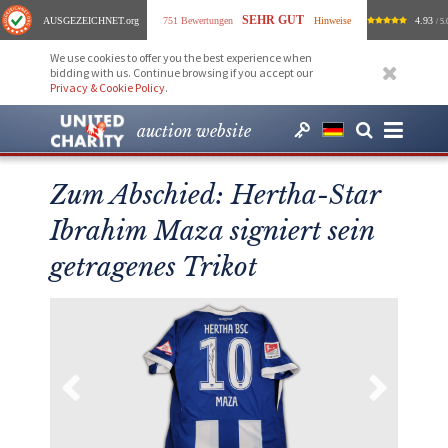
SEHR GUT
AUSGEZEICHNET
.org
751 Bewertungen
Hinweise
4.93
/ 5.
We use cookies to offer you the best experience when
bidding with us. Continue browsing if you accept our
Privacy & Cookie Policy
.
auction website
Zum Abschied: Hertha-Star
Ibrahim Maza signiert sein
getragenes Trikot