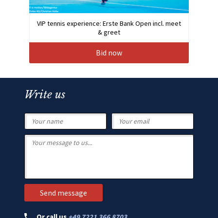
VIP tennis experience: Erste Bank Open incl. meet
& greet
Bid now
Write us
Or call us
+49 7221 366 8703