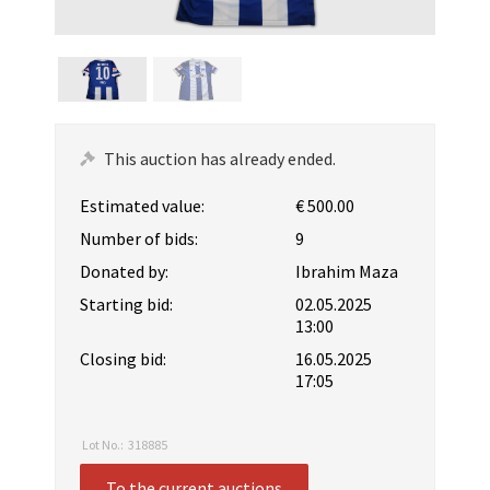
This auction has already ended.
Estimated value:
€ 500.00
Number of bids:
9
Donated by:
Ibrahim Maza
Starting bid:
02.05.2025
13:00
Closing bid:
16.05.2025
17:05
Lot No.:
318885
To the current auctions