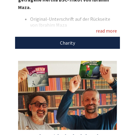
sichern Sie sich dieses Sammlerstück zugunsten
Maza.
des Mutmach-Projektes, welches sich für
schwerkranke Kinder & Jugendliche einsetzt!
Original-Unterschrift auf der Rückseite
von Ibrahim Maza
Entdecken Sie bei uns auch weitere
read more
Hertha BSC Heimtrikot 2024/2025
Getragen (genaue Begegnung nicht
einzigartige Auktionen
für den guten Zweck!
Charity
bekannt)
2. Bundesliga-Logo auf dem rechten
Ärmel
Beflockt mit Maza und seiner
Rückennummer 10
Größe: L
Marke: Nike
Farbe: weiß/blau
Mit dem Erlös dieser Auktion unterstützen wir
Stars4Kids.