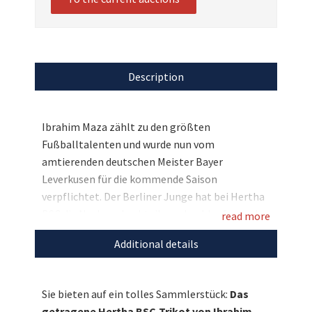
Description
Ibrahim Maza zählt zu den größten
Fußballtalenten und wurde nun vom
amtierenden deutschen Meister Bayer
Leverkusen für die kommende Saison
verpflichtet. Der Berliner Junge hat bei Hertha
BSC die Nachwuchsabteilung durchlaufen und
read more
wurde in den vergangenen beiden Spielzeiten zu
Additional details
einem der wichtigsten Spieler im Profikader.
Zum Abschied hat er uns nun sein getragenes
Trikot zur Verfügung gestellt, welches er
Sie bieten auf ein tolles Sammlerstück:
Das
persönlich signiert hat. Bieten Sie mit und
getragene Hertha BSC-Trikot von Ibrahim