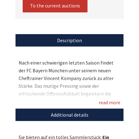
To the current auctions
Description
Nach einer schwierigen letzten Saison findet
der FC Bayern München unter seinem neuen
Cheftrainer Vincent Kompany zurück zu alter
Stärke. Das mutige Pressing sowie der
erfrischende Offensivfußball begeistern die
Fans und sorgen dafür, dass man nach 12
read more
Spieltagen von der Tabellenspitze der
Additional details
Bundesliga grüßt. Pünktlich zu Weihnachten
dürfen wir nun tolle Sammlerstücke der Bayern-
Stars versteigern. Sie können sich das
Sie bieten auf ein tolles Sammlerstück:
Ein