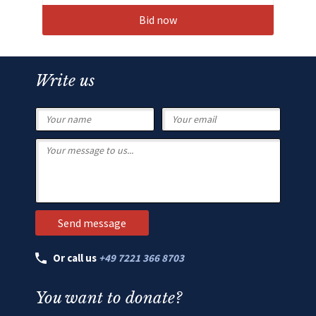
Bid now
Write us
Or call us
+49 7221 366 8703
You want to donate?