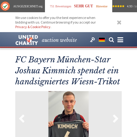
SEHR GUT
AUSGEZEICHNET
.org
751 Bewertungen
Hinweise
4.93
/ 5.
We use cookies to offer you the best experience when
bidding with us. Continue browsing if you accept our
Privacy & Cookie Policy
.
auction website
FC Bayern München-Star
Joshua Kimmich spendet ein
handsigniertes Wiesn-Trikot