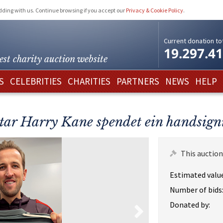
idding with us. Continue browsing if you accept our
Privacy & Cookie Policy
.
Current donation tot
19.297.4
est charity
auction website
S
CELEBRITIES
CHARITIES
PARTNERS
NEWS
HELP
r Harry Kane spendet ein handsigni
This auction
Estimated value
Number of bids
Donated by: