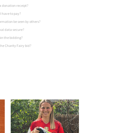
a donation receipt?
I have to pay?
rmation be seen by others?
nal data secure?
in the bidding?
he Charity Fairy bid?