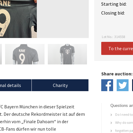
Starting bid:
Closing bid:
Lot No.:
314558
To the curr
Share auction:
nal details
Charity
Questions an
C Bayern München in dieser Spielzeit
rt. Der deutsche Rekordmeister ist auf dem
Do I need to 
terhin vom „Finale Dahoam“ in der
Why do some
B-Fans dürfen wir nun tolle
forgotten p