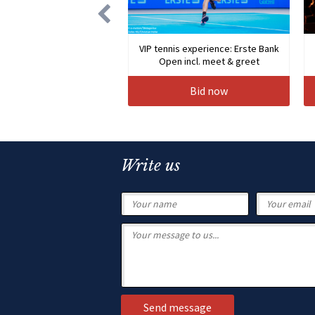
VIP tennis experience: Erste Bank
Open incl. meet & greet
Bid now
Write us