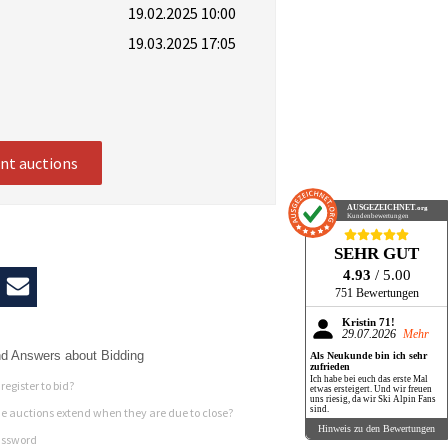
19.02.2025 10:00
19.03.2025 17:05
ent auctions
AUSGEZEICHNET
.org
Kundenbewertungen
SEHR GUT
4.93
/ 5.00
751 Bewertungen
Kristin 71!
29.07.2026
Mehr
d Answers about Bidding
Als Neukunde bin ich sehr
zufrieden
Ich habe bei euch das erste Mal
register to bid?
etwas ersteigert. Und wir freuen
uns riesig, da wir Ski Alpin Fans
sind.
 auctions extend when they are due to close?
Hinweis zu den Bewertungen
assword