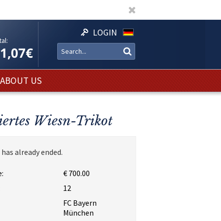
LOGIN
al:
11,07€
ABOUT US
ertes Wiesn-Trikot
 has already ended.
:
€ 700.00
:
12
FC Bayern
München