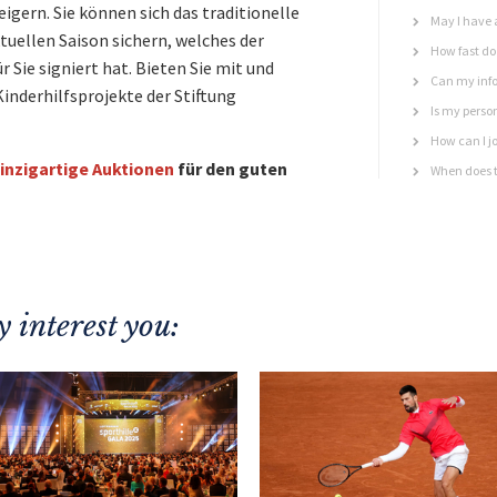
gern. Sie können sich das traditionelle
May I have 
tuellen Saison sichern, welches der
How fast do 
 Sie signiert hat. Bieten Sie mit und
Can my info
inderhilfsprojekte der Stiftung
Is my perso
How can I jo
inzigartige Auktionen
für den guten
When does t
 interest you: