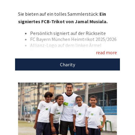
mit seiner persönlichen Signatur veredelt hat!
Bieten Sie mit und unterstützen Sie mit Ihrem
Sie bieten auf ein tolles Sammlerstück:
Ein
Gebot die Kinderhilfsprojekte der Stiftung
signiertes FCB-Trikot von Jamal Musiala.
Stars4Kids!
Persönlich signiert auf der Rückseite
Entdecken Sie bei uns auch weitere
FC Bayern München Heimtrikot 2025/2026
einzigartige Auktionen
für den guten Zweck!
Allianz-Logo auf dem linken Ärmel
Meister-Logo auf dem rechten Ärmel
read more
Beflockt mit Musiala und seiner
Rückennummer 10
Charity
Größe: M, neu mit Etikett
Marke: adidas
Farbe: rot/weiß
Mit dem Erlös dieser Auktion unterstützen wir
Stars4Kids.