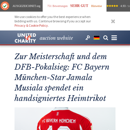
SEHR GUT
AUSGEZEICHNET
.org
751 Bewertungen
Hinweise
4.93
/ 5.
We use cookies to offer you the best experience when
bidding with us. Continue browsing if you accept our
Privacy & Cookie Policy
.
auction website
Zur Meisterschaft und dem
DFB-Pokalsieg: FC Bayern
München-Star Jamala
Musiala spendet ein
handsigniertes Heimtrikot