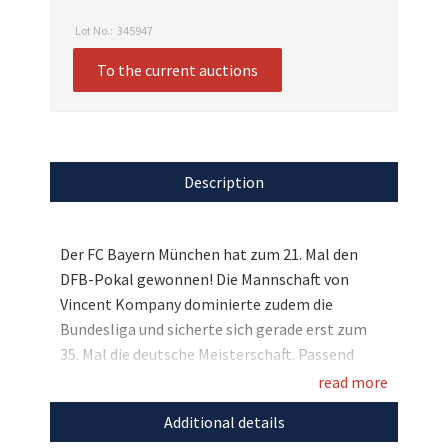
Lot No.:
345947
To the current auctions
Description
Der FC Bayern München hat zum 21. Mal den
DFB-Pokal gewonnen! Die Mannschaft von
Vincent Kompany dominierte zudem die
Bundesliga und sicherte sich gerade erst zum
35. Mal die deutsche Meisterschaft. Passend
dazu dürfen wir nun tolle Sammlerstücke der
read more
FCB-Stars versteigern: Sie können sich das
Additional details
Heimtrikot von Jamal Musiala sichern, das er