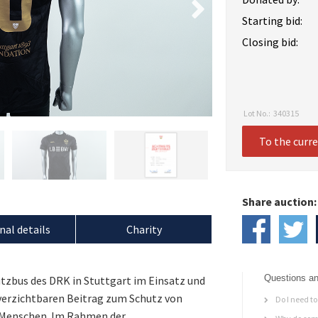
Starting bid:
Closing bid:
Lot No.:
340315
To the curr
Share auction:
nal details
Charity
Questions an
utzbus des DRK in Stuttgart im Einsatz und
nverzichtbaren Beitrag zum Schutz von
Do I need to 
 Menschen. Im Rahmen der