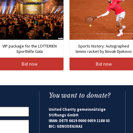
VIP package for the LOTTERIEN
Sports History: Autographed
Sporthilfe Gala
tennis racket by Novak Djokovic
Bid now
Bid now
You want to donate?
United Charity gemeinnützige
Stiftungs GmbH
IBAN: DE75 6619 0000 0059 1188 03
BIC: GENODE61KA1