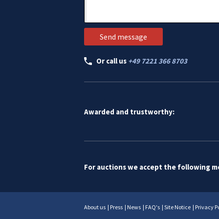
Or call us
+49 7221 366 8703
Awarded and trustworthy:
For auctions we accept the following 
About us
|
Press
|
News
|
FAQ's
|
Site Notice
|
Privacy P