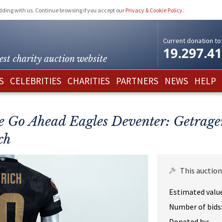
idding with us. Continue browsing if you accept our
Privacy & Cookie Policy
.
Current donation tot
19.297.4
est charity
auction website
S
CELEBRITIES
CHARITIES
PARTNERS
NEWS
HELP
e Go Ahead Eagles Deventer: Getrage
ch
This auction
Estimated value
Number of bids
Donated by: