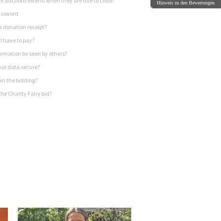
 auctions extend when they are due to close?
Hinweis zu den Bewertungen
assword
a donation receipt?
I have to pay?
rmation be seen by others?
nal data secure?
in the bidding?
he Charity Fairy bid?