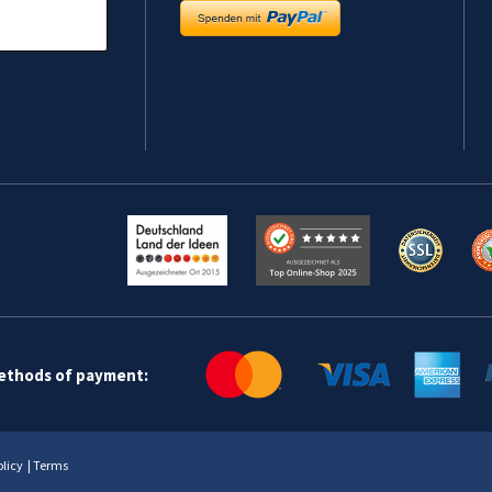
methods of payment:
olicy
|
Terms