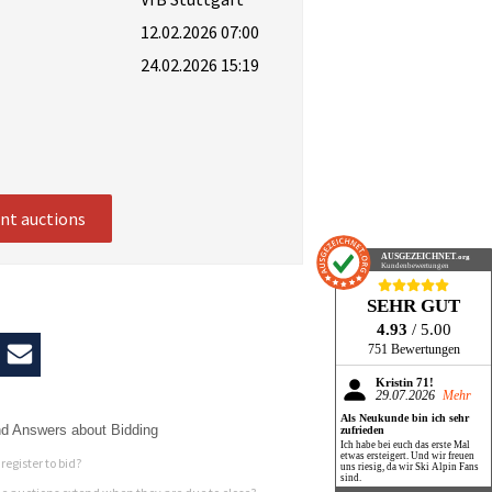
12.02.2026 07:00
24.02.2026 15:19
ent auctions
AUSGEZEICHNET
.org
Kundenbewertungen
SEHR GUT
4.93
/ 5.00
751 Bewertungen
Kristin 71!
29.07.2026
Mehr
Als Neukunde bin ich sehr
d Answers about Bidding
zufrieden
Ich habe bei euch das erste Mal
etwas ersteigert. Und wir freuen
register to bid?
uns riesig, da wir Ski Alpin Fans
sind.