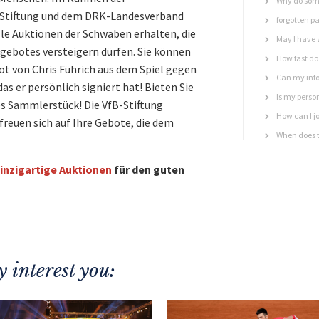
Why do some
-Stiftung und dem DRK-Landesverband
forgotten p
e Auktionen der Schwaben erhalten, die
May I have 
ngebotes versteigern dürfen. Sie können
How fast do 
ot von Chris Führich aus dem Spiel gegen
Can my info
as er persönlich signiert hat! Bieten Sie
Is my perso
es Sammlerstück! Die VfB-Stiftung
How can I jo
freuen sich auf Ihre Gebote, die dem
When does t
inzigartige Auktionen
für den guten
 interest you: