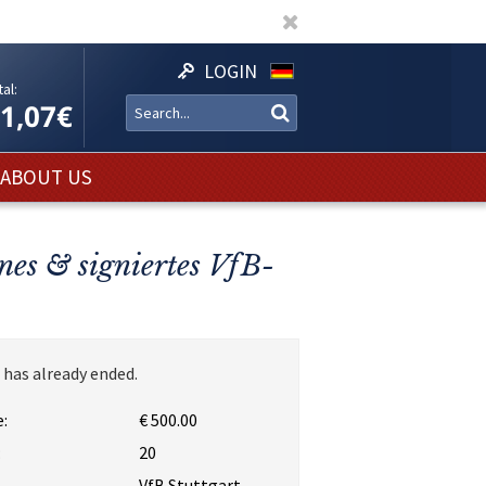
LOGIN
al:
11,07€
ABOUT US
nes & signiertes VfB-
 has already ended.
:
€ 500.00
:
20
VfB Stuttgart