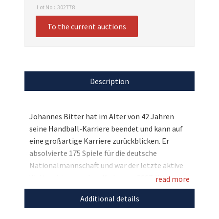
Lot No.:
302778
To the current auctions
Description
Johannes Bitter hat im Alter von 42 Jahren
seine Handball-Karriere beendet und kann auf
eine großartige Karriere zurückblicken. Er
absolvierte 175 Spiele für die deutsche
Nationalmannschaft und war der letzte aktive
Weltmeister aus dem Kader von 2007. Wir
read more
dürfen nun ein tolles Andenken des legendären
Additional details
Torhüters versteigern: Ein TVB Stuttgart-Trikot
aus der Saison 2020/21, welches Johannes