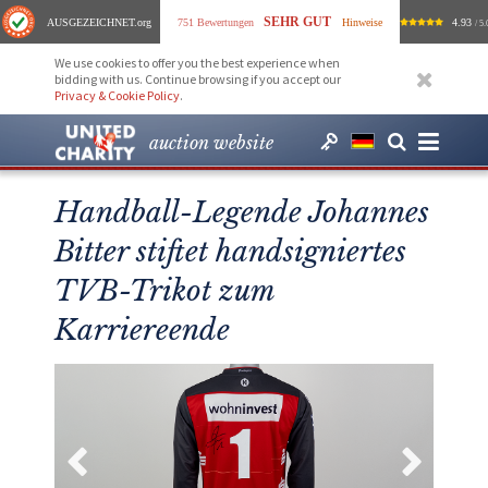
SEHR GUT
AUSGEZEICHNET
.org
751 Bewertungen
Hinweise
4.93
/ 5.
We use cookies to offer you the best experience when
bidding with us. Continue browsing if you accept our
Privacy & Cookie Policy
.
auction website
Handball-Legende Johannes
Bitter stiftet handsigniertes
TVB-Trikot zum
Karriereende