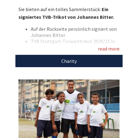
Bitter persönlich signiert hat. Bieten Sie mit
Sie bieten auf ein tolles Sammlerstück:
Ein
und sichern Sie sich dieses Sammlerstück
signiertes TVB-Trikot von Johannes Bitter.
zugunsten der Kinderhilfsprojekte von
Stars4Kids!
Auf der Rückseite persönlich signiert von
Johannes Bitter
Entdecken Sie bei uns auch weitere
TVB Stuttgart-Torwarttrikot 2020/21 in
der Fanshop-Variante
einzigartige Auktionen
für den guten Zweck!
read more
Rückenflock: Bitter und seine Nummer 1
Größe: L
Charity
Marke: Kempa
Farbe: rot/grau
Mit dem Erlös dieser Auktion unterstützen wir
Stars4Kids.