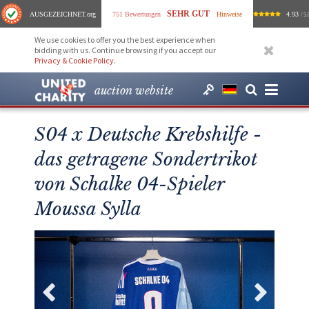
SEHR GUT
AUSGEZEICHNET
.org
751 Bewertungen
Hinweise
4.93
/ 5.
We use cookies to offer you the best experience when
bidding with us. Continue browsing if you accept our
Privacy & Cookie Policy
.
auction website
S04 x Deutsche Krebshilfe -
das getragene Sondertrikot
von Schalke 04-Spieler
Moussa Sylla