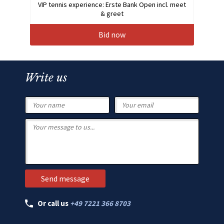
VIP tennis experience: Erste Bank Open incl. meet
& greet
Bid now
Write us
Or call us
+49 7221 366 8703