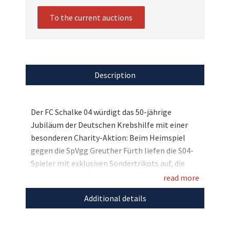
To the current auctions
Description
Der FC Schalke 04 würdigt das 50-jährige
Jubiläum der Deutschen Krebshilfe mit einer
besonderen Charity-Aktion: Beim Heimspiel
gegen die SpVgg Greuther Fürth liefen die S04-
Spieler mit exklusiven Sondertrikots auf, die
nun hier bei uns für den guten Zweck versteigert
read more
werden! Die Trikots tragen einen Retro-
Additional details
Schriftzug der Deutschen Krebshilfe und sind in
den Farben Pink, Hellblau, Weiß und Blau
designt. Die Farben stehen für die vier