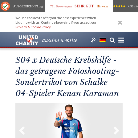
SEHR GUT
AUSGEZEICHNET
.org
751 Bewertungen
Hinweise
4.93
/ 5.
We use cookies to offer you the best experience when
bidding with us. Continue browsing if you accept our
Privacy & Cookie Policy
.
auction website
S04 x Deutsche Krebshilfe -
das getragene Fotoshooting-
Sondertrikot von Schalke
04-Spieler Kenan Karaman