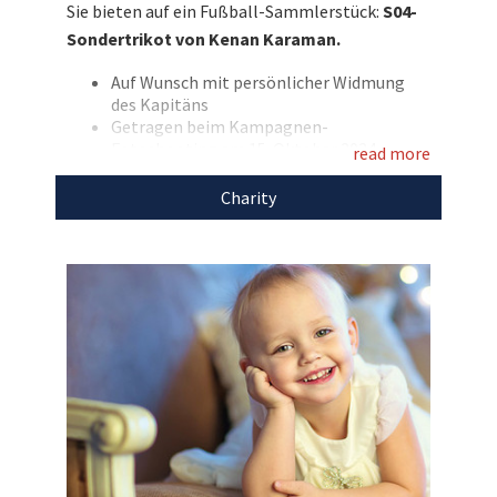
Sie bieten auf ein Fußball-Sammlerstück:
S04-
Karaman zum Fotoshooting des Sondertrikots
Sondertrikot von Kenan Karaman.
trug und unterstützen Sie zu gleichen Teilen
Schalke hilft! sowie die Deutsche Krebshilfe!
Auf Wunsch mit persönlicher Widmung
des Kapitäns
Entdecken Sie bei uns auch
Getragen beim Kampagnen-
Fotoshooting am 15. Oktober 2024
weitere
einzigartige Auktionen
für den guten
read more
Design in den Farben der vier häufigsten
Zweck!
Krebsneuerkrankungen in Deutschland:
Charity
Pink für Brustkrebs, Hellblau für
Prostatakrebs, Blau für Darmkrebs und
Weiß für Lungenkrebs
Mit Deutsche Krebshilfe-Brustflock,
Schleifen-Neckprint, tonalem
Bundesliga-Logo und Schalke hilft! Ärmel-
Badge
Design-Flock mit „Karaman“ und der
Rückennummer 19
Marke: adidas
Größe: L
Mit dem Auktionserlös unterstützen wir zu