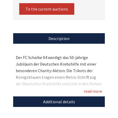
To the current auctions
Description
Der FC Schalke 04 würdigt das 50-jährige
Jubiläum der Deutschen Krebshilfe mit einer
besonderen Charity-Aktion: Die Trikots der
Königsblauen tragen einen Retro-Schriftzug
der Deutschen Krebshilfe und sind in den Farben
Pink, Hellblau, Weiß und Blau designt. Die
read more
Farben stehen für die vier häufigsten Krebs-
Additional details
Neuerkrankungen in Deutschland: Brustkrebs,
Prostatakrebs, Darmkrebs und Lungenkrebs.
Bieten Sie hier auf das Trikot, welches Kenan