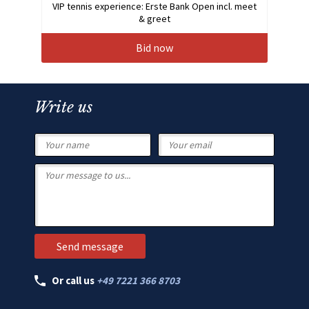
VIP tennis experience: Erste Bank Open incl. meet
& greet
Bid now
Write us
Or call us
+49 7221 366 8703