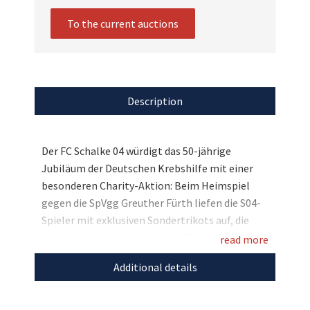
To the current auctions
Description
Der FC Schalke 04 würdigt das 50-jährige
Jubiläum der Deutschen Krebshilfe mit einer
besonderen Charity-Aktion: Beim Heimspiel
gegen die SpVgg Greuther Fürth liefen die S04-
Spieler mit exklusiven Sondertrikots auf, die
nun hier bei uns für den guten Zweck versteigert
read more
werden! Die Trikots tragen einen Retro-
Additional details
Schriftzug der Deutschen Krebshilfe und sind in
den Farben Pink, Hellblau, Weiß und Blau
designt. Die Farben stehen für die vier