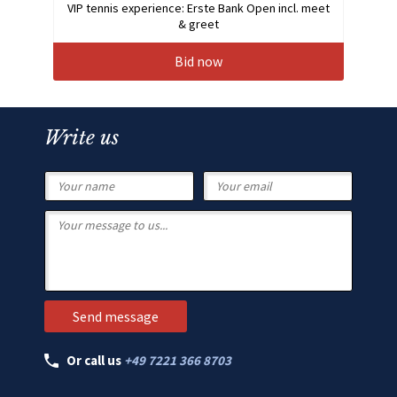
VIP tennis experience: Erste Bank Open incl. meet
& greet
Bid now
Write us
Or call us
+49 7221 366 8703