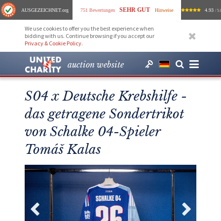
SEHR GUT
AUSGEZEICHNET
.org
751 Bewertungen
Hinweise
4.93
/ 5.
We use cookies to offer you the best experience when
bidding with us. Continue browsing if you accept our
Privacy & Cookie Policy
.
auction website
S04 x Deutsche Krebshilfe -
das getragene Sondertrikot
von Schalke 04-Spieler
Tomáš Kalas