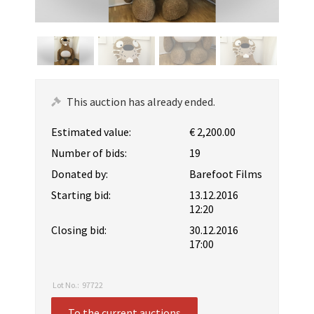
This auction has already ended.
Estimated value:
€ 2,200.00
Number of bids:
19
Donated by:
Barefoot Films
Starting bid:
13.12.2016
12:20
Closing bid:
30.12.2016
17:00
Lot No.:
97722
To the current auctions