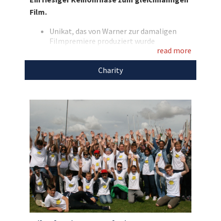
sich für den guten Zweck dieses Sammlerstück
Film.
zu einem der erfolgreichsten, deutschen Kino-
Filme aller Zeiten!
Unikat, das von Warner zur damaligen
Filmpremiere produziert wurde
read more
Größe: 160x100x50 cm (H/B/T)
Zudem eine signierte DVD von Til
Entdecken Sie bei uns auch weitere
Charity
Schweiger und ein „Freundebuch“
einzigartige Auktionen
für den guten Zweck!
Den Erlös der Auktion „Geniales Unikat: Riesiger
Keinohrhase von Produzent Til Schweiger“
leiten wir direkt, ohne Abzug von Kosten, an die
Til Schweiger Foundation
weiter.