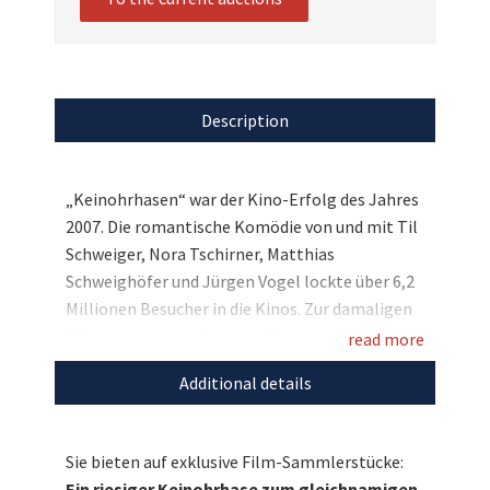
Description
„Keinohrhasen“ war der Kino-Erfolg des Jahres
2007. Die romantische Komödie von und mit Til
Schweiger, Nora Tschirner, Matthias
Schweighöfer und Jürgen Vogel lockte über 6,2
Millionen Besucher in die Kinos. Zur damaligen
Filmpremiere produzierte Warner exklusiv ein
read more
absolutes Unikat: Ein riesiger Keinohrhase mit
Additional details
einer Größe von 1,60 Meter, den Sie nun
ersteigern können. Zudem erhalten Sie eine von
Til Schweiger handsignierte DVD sowie ein
Sie bieten auf exklusive Film-Sammlerstücke:
„Freundebuch“. Bieten Sie mit und sichern Sie
Ein riesiger Keinohrhase zum gleichnamigen