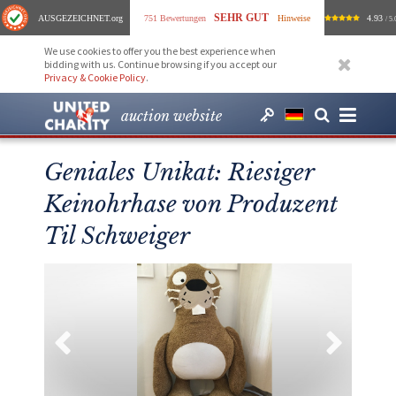
SEHR GUT
AUSGEZEICHNET
.org
751 Bewertungen
Hinweise
4.93
/ 5.
We use cookies to offer you the best experience when
bidding with us. Continue browsing if you accept our
Privacy & Cookie Policy
.
auction website
Geniales Unikat: Riesiger
Keinohrhase von Produzent
Til Schweiger