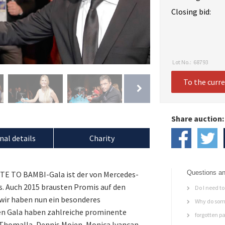
Closing bid:
Lot No.:
68793
To the curr
Share auction:
nal details
Charity
Questions an
UTE TO BAMBI-Gala ist der von Mercedes-
 Auch 2015 brausten Promis auf den
Do I need to 
 wir haben nun ein besonderes
Why do some
gen Gala haben zahlreiche prominente
forgotten p
 Thomalla, Dennis Mojen, Monica Ivancan,