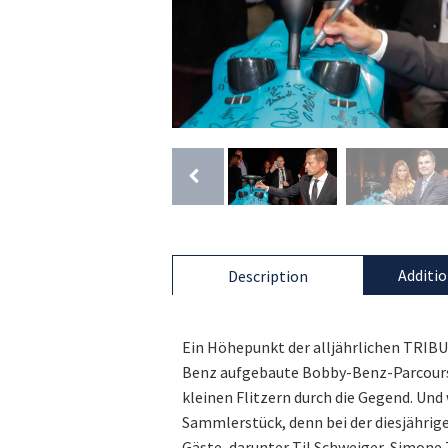
Additio
Description
Ein Höhepunkt der alljährlichen TRIB
Benz aufgebaute Bobby-Benz-Parcours.
kleinen Flitzern durch die Gegend. Und
Sammlerstück, denn bei der diesjähri
Gäste, darunter Til Schweiger, Simone