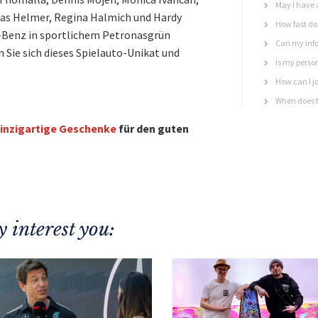
May I have 
as Helmer, Regina Halmich und Hardy
How fast do 
by-Benz in sportlichem Petronasgrün
Can my info
n Sie sich dieses Spielauto-Unikat und
Is my perso
How can I jo
When does t
inzigartige Geschenke
für den guten
 interest you: