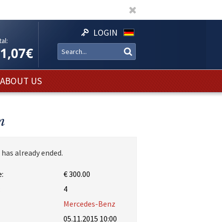
LOGIN
al:
11,07€
ABOUT US
n
 has already ended.
:
€ 300.00
:
4
Mercedes-Benz
05.11.2015 10:00