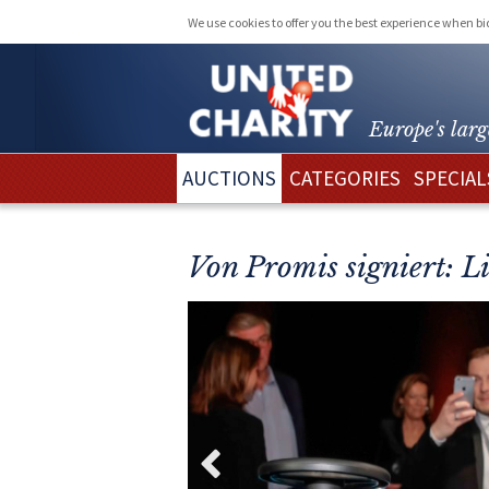
We use cookies to offer you the best experience when b
Europe's larg
AUCTIONS
CATEGORIES
SPECIAL
Von Promis signiert: L