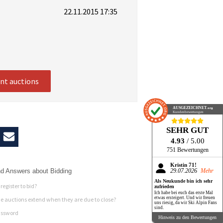
22.11.2015 17:35
ent auctions
AUSGEZEICHNET
.org
Kundenbewertungen
SEHR GUT
4.93
/ 5.00
751 Bewertungen
Kristin 71!
d Answers about Bidding
29.07.2026
Mehr
Als Neukunde bin ich sehr
register to bid?
zufrieden
Ich habe bei euch das erste Mal
etwas ersteigert. Und wir freuen
 auctions extend when they are due to close?
uns riesig, da wir Ski Alpin Fans
sind.
assword
Hinweis zu den Bewertungen