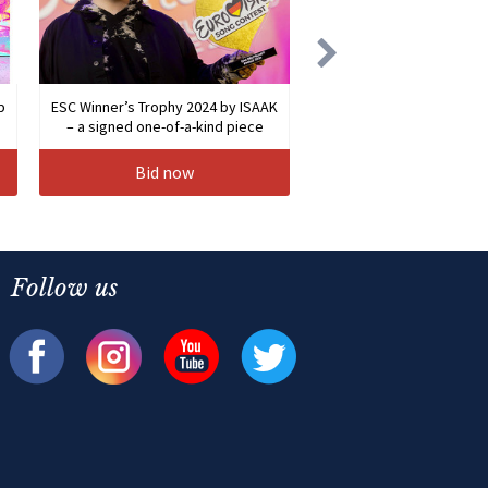
b
ESC Winner’s Trophy 2024 by ISAAK
– a signed one-of-a-kind piece
Bid now
Follow us