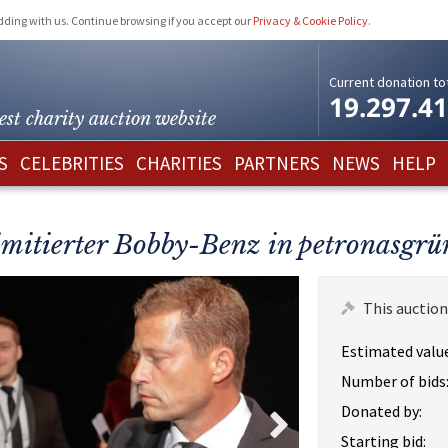
idding with us. Continue browsing if you accept our
Privacy & Cookie Policy
.
Current donation tot
19.297.4
est charity
auction website
S
CELEBRITIES
CHARITIES
PARTNERS
NEWS
HELP
imitierter Bobby-Benz in petronasgrü
This auction
Estimated value
Number of bids
Donated by:
Starting bid: