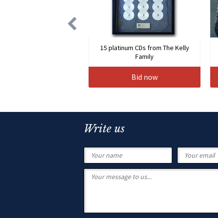
15 platinum CDs from The Kelly
Family
Bid now
Write us