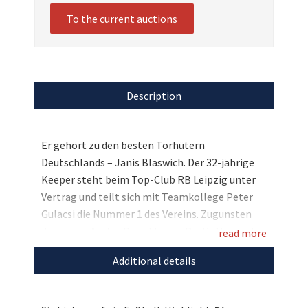
To the current auctions
Description
Er gehört zu den besten Torhütern
Deutschlands – Janis Blaswich. Der 32-jährige
Keeper steht beim Top-Club RB Leipzig unter
Vertrag und teilt sich mit Teamkollege Peter
Gulacsi die Nummer 1 des Vereins. Zugunsten
des neuen Avatar Projekts von Paulis Momente
read more
hilft e.V. stiftet Janis Blaswich ganz besondere,
Additional details
persönliche Sammlerstücke. So haben Sie hier
die Chance auf seine Fußballschuhe mit
Original-Unterschrift. Bieten Sie mit und tun Sie