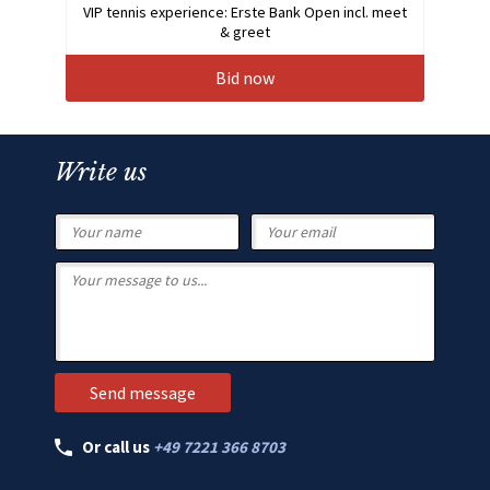
VIP tennis experience: Erste Bank Open incl. meet
& greet
Bid now
Write us
Or call us
+49 7221 366 8703