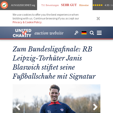
SEHR GUT
AUSGEZEICHNET
.org
751 Bewertungen
Hinweise
4.93
/ 5.
We use cookies to offer you the best experience when
bidding with us. Continue browsing if you accept our
Privacy & Cookie Policy
.
auction website
Zum Bundesligafinale: RB
Leipzig-Torhüter Janis
Blaswich stiftet seine
Fußballschuhe mit Signatur