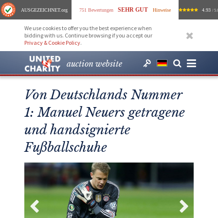
SEHR GUT
AUSGEZEICHNET
.org
751 Bewertungen
Hinweise
4.93
/ 5.
We use cookies to offer you the best experience when
bidding with us. Continue browsing if you accept our
Privacy & Cookie Policy
.
auction website
Von Deutschlands Nummer
1: Manuel Neuers getragene
und handsignierte
Fußballschuhe