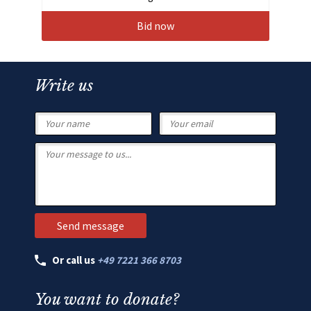
Bid now
Write us
Or call us
+49 7221 366 8703
You want to donate?