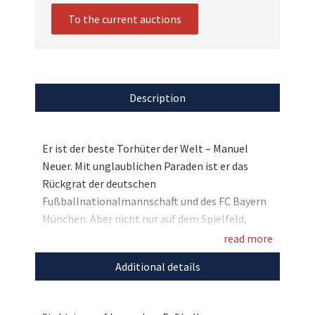
To the current auctions
Description
Er ist der beste Torhüter der Welt – Manuel
Neuer. Mit unglaublichen Paraden ist er das
Rückgrat der deutschen
Fußballnationalmannschaft und des FC Bayern
München. Aber nicht nur auf dem Spielfeld,
sondern auch im Einsatz für die Kleinsten, ist er
read more
einer der ganz Großen. So auch jetzt, denn
Additional details
zugunsten Stars4Kids stiftet er ein Paar seiner
getragenen und handsignierten adidas-
Fußballschuhe. Bieten Sie mit und sichern Sie