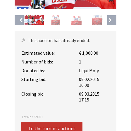
This auction has already ended.
Estimated value:
€ 1,000.00
Number of bids:
1
Donated by:
Liqui Moly
Starting bid:
09.02.2015
10:00
Closing bid:
09.03.2015
17:15
Lot No.:
59021
To the current auctions