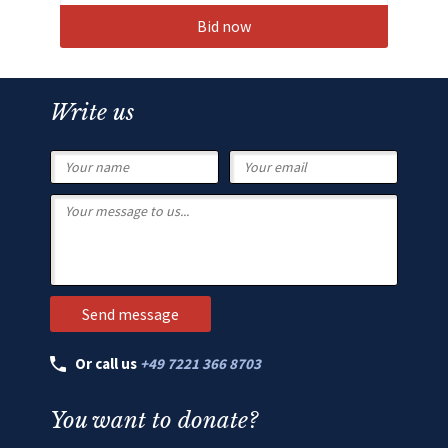
Bid now
Write us
Or call us
+49 7221 366 8703
You want to donate?