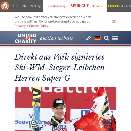
SEHR GUT
AUSGEZEICHNET
.org
751 Bewertungen
Hinweise
4.93
/ 5.
We use cookies to offer you the best experience when
bidding with us. Continue browsing if you accept our
Privacy & Cookie Policy
.
auction website
Direkt aus Vail: signiertes
Ski-WM-Sieger-Leibchen
Herren Super G