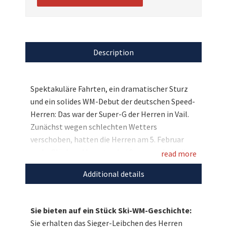
Description
Spektakuläre Fahrten, ein dramatischer Sturz
und ein solides WM-Debut der deutschen Speed-
Herren: Das war der Super-G der Herren in Vail.
Zunächst wegen schlechten Wetters
verschoben, hatten die Herren am 5. Februar
mehr Glück und konnten bei Sonnenschein die
read more
bewährte WM-Piste "Birds of Prey“ befahren.
Additional details
Und von diesem Rennen direkt aus Vail haben
wir für Sie ein einzigartiges Ski-WM-Andenken:
das Sieger-Leibchen des Herren Super-G von
Sie bieten auf ein Stück Ski-WM-Geschichte:
Hannes Reichelt signiert von Ski-Stars wie
Sie erhalten das Sieger-Leibchen des Herren